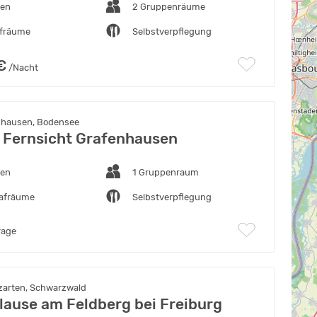
ten
2 Gruppenräume
afräume
Selbstverpflegung
€
/Nacht
nhausen, Bodensee
 Fernsicht Grafenhausen
ten
1 Gruppenraum
lafräume
Selbstverpflegung
rage
zarten, Schwarzwald
lause am Feldberg bei Freiburg