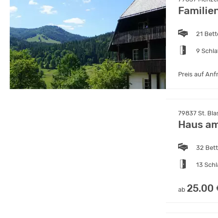
Familie
21 Bet
9 Schl
Preis auf Anf
79837 St. Bl
Haus am
32 Bet
13 Sch
25.00
ab