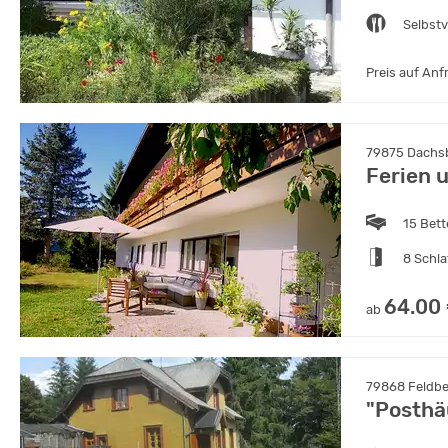
Selbst
Preis auf Anf
79875 Dachs
Ferien 
15 Bet
8 Schl
64.00
ab
79868 Feldbe
"Posthä