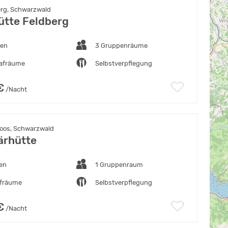
rg, Schwarzwald
ütte Feldberg
ten
3 Gruppenräume
lafräume
Selbstverpflegung
€
/Nacht
oos, Schwarzwald
ärhütte
ten
1 Gruppenraum
afräume
Selbstverpflegung
€
/Nacht