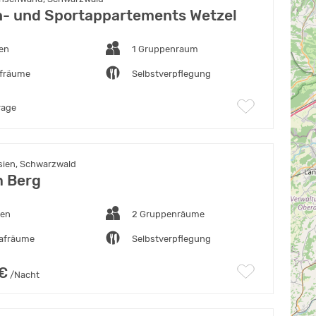
n- und Sportappartements Wetzel
ten
1 Gruppenraum
afräume
Selbstverpflegung
rage
asien, Schwarzwald
 Berg
ten
2 Gruppenräume
lafräume
Selbstverpflegung
 €
/Nacht