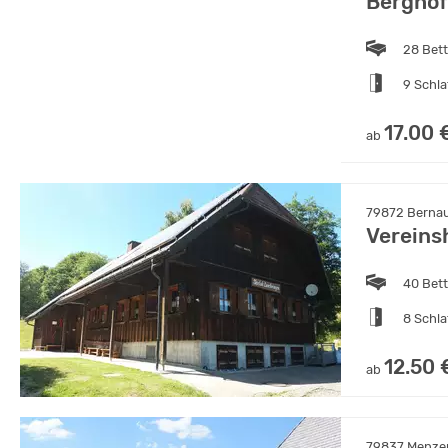
Bergho
28 Bet
9 Schl
17.00 
ab
79872 Bernau
Vereins
40 Bet
8 Schl
12.50 
ab
79837 Menze