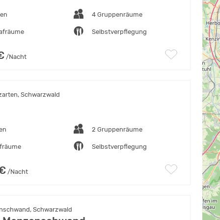
ten
4 Gruppenräume
lafräume
Selbstverpflegung
€
/Nacht
zarten, Schwarzwald
ten
2 Gruppenräume
afräume
Selbstverpflegung
 €
/Nacht
nschwand, Schwarzwald