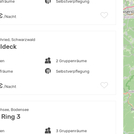
lafräume
Selbstverpflegung
€
/Nacht
chried, Schwarzwald
ldeck
ten
2 Gruppenräume
afräume
Selbstverpflegung
€
/Nacht
chsee, Bodensee
 Ring 3
ten
3 Gruppenräume