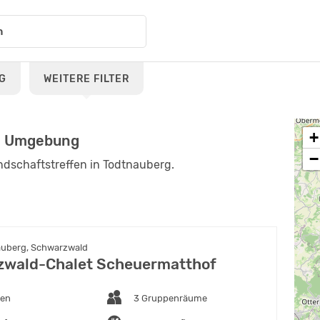
G
WEITERE FILTER
+
nd Umgebung
−
ndschaftstreffen in Todtnauberg.
uberg, Schwarzwald
wald-Chalet Scheuermatthof
ten
3 Gruppenräume