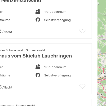
f Menzenschwand
ten
1 Gruppenraum
afräume
Selbstverpflegung
€
/Nacht
 im Schwarzwald, Schwarzwald
haus vom Skiclub Lauchringen
ten
1 Gruppenraum
afräume
Selbstverpflegung
€
/Nacht
nschwand, Schwarzwald