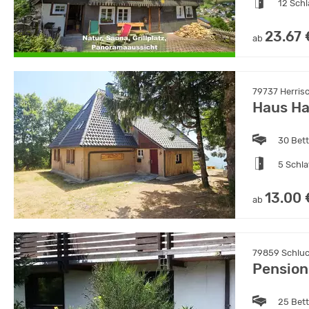
12 Sch
23.67 
ab
79737 Herris
Haus Ha
30 Bet
5 Schl
13.00 
ab
79859 Schlu
Pension
25 Bet