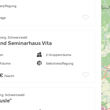
verpflegung
rage
berg, Schwarzwald
und Seminarhaus Vita
ten
2 Gruppenräume
afräume
Selbstverpflegung
 €
/Nacht
rg, Schwarzwald
usle"