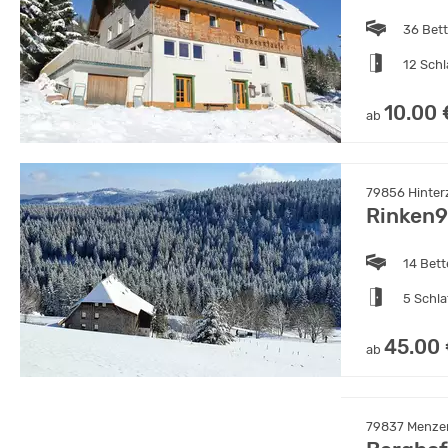
36 Bet
12 Sch
10.00 
ab
79856 Hinter
Rinken9
14 Bet
5 Schl
45.00
ab
79837 Menze