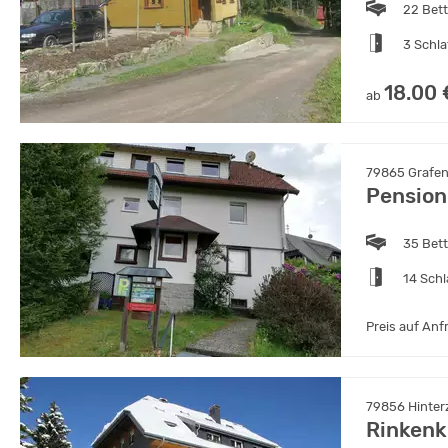
22 Bet
3 Schl
18.00 
ab
79865 Grafe
Pension
35 Bet
14 Sch
Preis auf Anf
79856 Hinter
Rinkenk