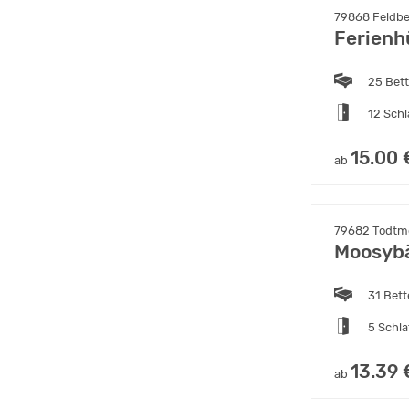
79868 Feldbe
Ferienh
25 Bet
12 Sch
15.00 
ab
79682 Todtm
Moosyb
31 Bet
5 Schl
13.39 
ab