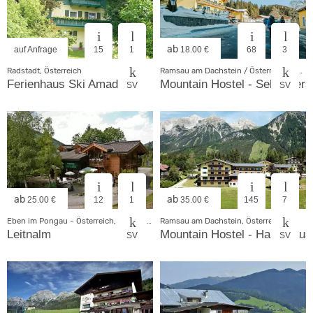
ab
auf Anfrage
15
1
18.00 €
68
3
Radstadt, Österreich
Ramsau am Dachstein / Österr, Österreich
Ferienhaus Ski Amadé
Mountain Hostel - Selbstver
SV
SV
ab
ab
25.00 €
12
1
35.00 €
145
7
Eben im Pongau - Österreich, Österreich
Ramsau am Dachstein, Österreich
Leitnalm
Mountain Hostel - Haupthaus
SV
SV