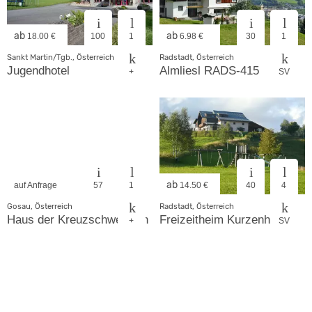
ab
ab
18.00 €
100
1
6.98 €
30
1
Sankt Martin/Tgb., Österreich
Radstadt, Österreich
Jugendhotel
Almliesl RADS-415
+
SV
ab
auf Anfrage
57
1
14.50 €
40
4
Gosau, Österreich
Radstadt, Österreich
Haus der Kreuzschwestern
Freizeitheim Kurzenhof
+
SV