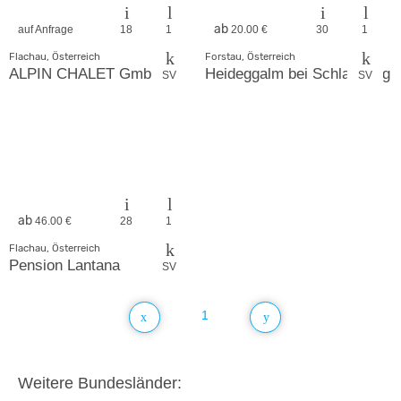
ab
auf Anfrage
18
1
20.00 €
30
1
Flachau, Österreich
Forstau, Österreich
ALPIN CHALET GmbH
Heideggalm bei Schladming
SV
SV
ab
46.00 €
28
1
Flachau, Österreich
Pension Lantana
SV
1
Weitere Bundesländer: