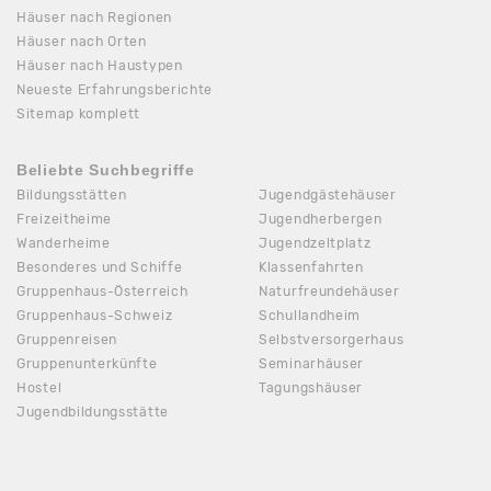
Häuser nach Regionen
Häuser nach Orten
Häuser nach Haustypen
Neueste Erfahrungsberichte
Sitemap komplett
Beliebte Suchbegriffe
Bildungsstätten
Jugendgästehäuser
Freizeitheime
Jugendherbergen
Wanderheime
Jugendzeltplatz
Besonderes und Schiffe
Klassenfahrten
Gruppenhaus-Österreich
Naturfreundehäuser
Gruppenhaus-Schweiz
Schullandheim
Gruppenreisen
Selbstversorgerhaus
Gruppenunterkünfte
Seminarhäuser
Hostel
Tagungshäuser
Jugendbildungsstätte