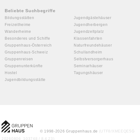
Beliebte Suchbegriffe
Bildungsstätten
Jugendgästehäuser
Freizeitheime
Jugendherbergen
Wanderheime
Jugendzeltplatz
Besonderes und Schiffe
Klassenfahrten
Gruppenhaus-Österreich
Naturfreundehäuser
Gruppenhaus-Schweiz
Schullandheim
Gruppenreisen
Selbstversorgerhaus
Gruppenunterkünfte
Seminarhäuser
Hostel
Tagungshäuser
Jugendbildungsstätte
© 1998-2026 Gruppenhaus.de
(UTF8/XMEEQE5G
20260806_103748 / 8.4.23)