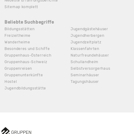
Neueste Erfahrungsberichte
Sitemap komplett
Beliebte Suchbegriffe
Bildungsstätten
Jugendgästehäuser
Freizeitheime
Jugendherbergen
Wanderheime
Jugendzeltplatz
Besonderes und Schiffe
Klassenfahrten
Gruppenhaus-Österreich
Naturfreundehäuser
Gruppenhaus-Schweiz
Schullandheim
Gruppenreisen
Selbstversorgerhaus
Gruppenunterkünfte
Seminarhäuser
Hostel
Tagungshäuser
Jugendbildungsstätte