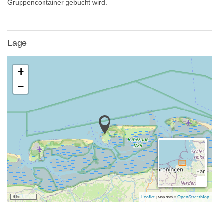
Gruppencontainer gebucht wird.
Lage
+
−
5 km
|
Map data ©
Leaflet
OpenStreetMap