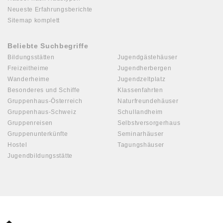
Neueste Erfahrungsberichte
Sitemap komplett
Beliebte Suchbegriffe
Bildungsstätten
Jugendgästehäuser
Freizeitheime
Jugendherbergen
Wanderheime
Jugendzeltplatz
Besonderes und Schiffe
Klassenfahrten
Gruppenhaus-Österreich
Naturfreundehäuser
Gruppenhaus-Schweiz
Schullandheim
Gruppenreisen
Selbstversorgerhaus
Gruppenunterkünfte
Seminarhäuser
Hostel
Tagungshäuser
Jugendbildungsstätte