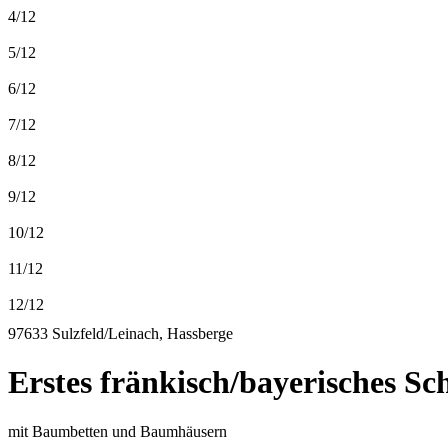
4/12
5/12
6/12
7/12
8/12
9/12
10/12
11/12
12/12
97633 Sulzfeld/Leinach, Hassberge
Erstes fränkisch/bayerisches S
mit Baumbetten und Baumhäusern