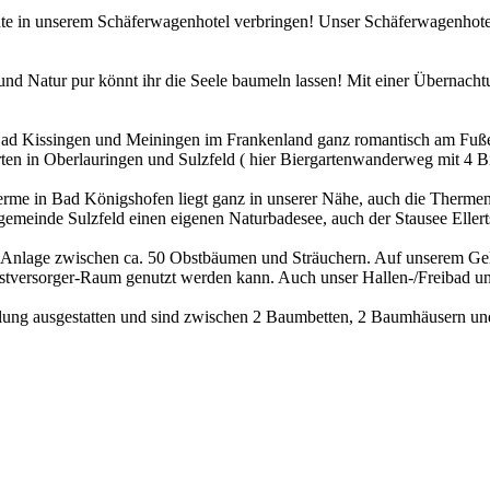
hte in unserem Schäferwagenhotel verbringen! Unser Schäferwagenhot
d Natur pur könnt ihr die Seele baumeln lassen! Mit einer Übernachtu
Bad Kissingen und Meiningen im Frankenland ganz romantisch am Fuße 
en in Oberlauringen und Sulzfeld ( hier Biergartenwanderweg mit 4 Bi
rme in Bad Königshofen liegt ganz in unserer Nähe, auch die Thermen
gemeinde Sulzfeld einen eigenen Naturbadesee, auch der Stausee Ellerts
en Anlage zwischen ca. 50 Obstbäumen und Sträuchern. Auf unserem Gel
elbstversorger-Raum genutzt werden kann. Auch unser Hallen-/Freibad u
lung ausgestatten und sind zwischen 2 Baumbetten, 2 Baumhäusern und 