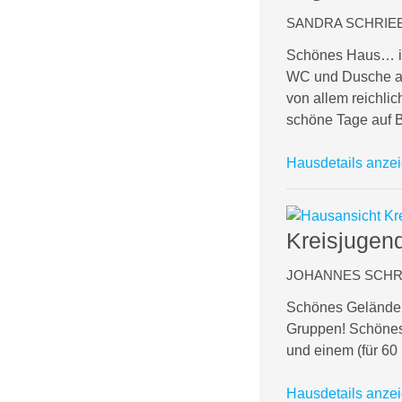
SANDRA SCHRIEB 
Schönes Haus… ic
WC und Dusche auf
von allem reichli
schöne Tage auf Bu
Hausdetails anze
Kreisjugend
JOHANNES SCHRIE
Schönes Gelände m
Gruppen! Schönes,
und einem (für 60
Hausdetails anze