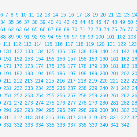
6
7
8
9
10
11
12
13
14
15
16
17
18
19
20
21
22
23
2
34
35
36
37
38
39
40
41
42
43
44
45
46
47
48
49
50
61
62
63
64
65
66
67
68
69
70
71
72
73
74
75
76
77
88
89
90
91
92
93
94
95
96
97
98
99
100
101
102
103
0
111
112
113
114
115
116
117
118
119
120
121
122
123
0
131
132
133
134
135
136
137
138
139
140
141
142
1
0
151
152
153
154
155
156
157
158
159
160
161
162
1
0
171
172
173
174
175
176
177
178
179
180
181
182
1
0
191
192
193
194
195
196
197
198
199
200
201
202
2
0
211
212
213
214
215
216
217
218
219
220
221
222
22
0
231
232
233
234
235
236
237
238
239
240
241
242
2
0
251
252
253
254
255
256
257
258
259
260
261
262
2
0
271
272
273
274
275
276
277
278
279
280
281
282
2
0
291
292
293
294
295
296
297
298
299
300
301
302
3
0
311
312
313
314
315
316
317
318
319
320
321
322
32
0
331
332
333
334
335
336
337
338
339
340
341
342