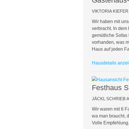
VIKTORIA KIEFER 
Wir haben mit un
verbracht. In dem 
gemütliche Sofas f
vorhanden, was ma
Haus auf jeden Fa
Hausdetails anze
Festhaus St
JÄCKL SCHRIEB AM
Wir waren mit 6 F
wa man braucht, di
Volle Empfehlung