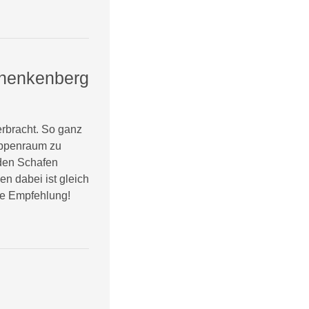
chenkenberg
erbracht. So ganz
uppenraum zu
 den Schafen
en dabei ist gleich
ße Empfehlung!