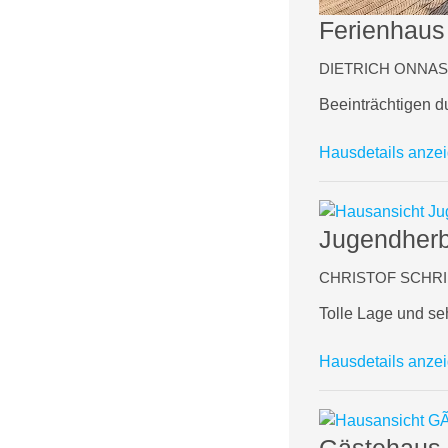
Ferienhaus
DIETRICH ONNASC
Beeinträchtigen 
Hausdetails anze
Jugendherb
CHRISTOF SCHRIEB
Tolle Lage und seh
Hausdetails anze
Gästehaus