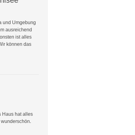
ha und Umgebung
llem ausreichend
nsten ist alles
 Wir können das
s Haus hat alles
st wunderschön.