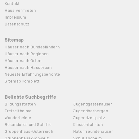
Kontakt
Haus vermieten
Impressum
Datenschutz
Sitemap
Häuser nach Bundesländern
Häuser nach Regionen
Häuser nach Orten
Häuser nach Haustypen
Neueste Erfahrungsberichte
Sitemap komplett
Beliebte Suchbegriffe
Bildungsstätten
Jugendgästehäuser
Freizeitheime
Jugendherbergen
Wanderheime
Jugendzeltplatz
Besonderes und Schiffe
Klassenfahrten
Gruppenhaus-Österreich
Naturfreundehäuser
Gruppenhaus-Schweiz
Schullandheim