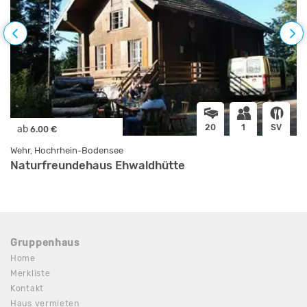
20
1
SV
ab
6.00 €
Wehr, Hochrhein-Bodensee
Naturfreundehaus Ehwaldhütte
Gruppenhaus
Home
Merkliste
Kontakt
Haus vermieten