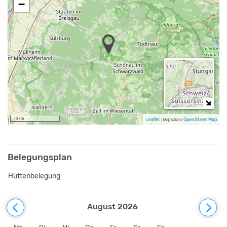
−
10 km
Leaflet
|
Map data ©
OpenStreetMap
Belegungsplan
Hüttenbelegung
August 2026