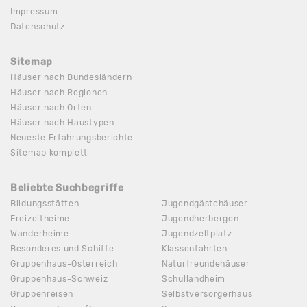
Impressum
Datenschutz
Sitemap
Häuser nach Bundesländern
Häuser nach Regionen
Häuser nach Orten
Häuser nach Haustypen
Neueste Erfahrungsberichte
Sitemap komplett
Beliebte Suchbegriffe
Bildungsstätten
Jugendgästehäuser
Freizeitheime
Jugendherbergen
Wanderheime
Jugendzeltplatz
Besonderes und Schiffe
Klassenfahrten
Gruppenhaus-Österreich
Naturfreundehäuser
Gruppenhaus-Schweiz
Schullandheim
Gruppenreisen
Selbstversorgerhaus