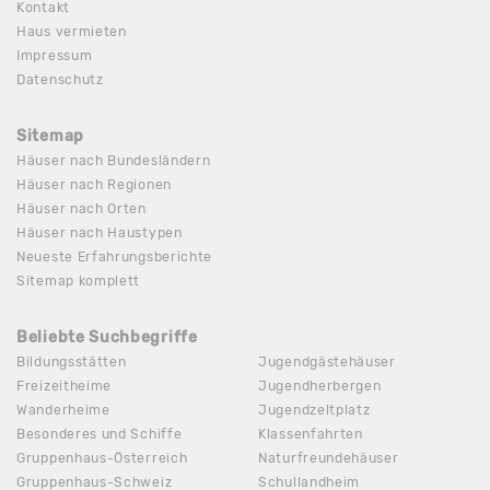
Kontakt
Haus vermieten
Impressum
Datenschutz
Sitemap
Häuser nach Bundesländern
Häuser nach Regionen
Häuser nach Orten
Häuser nach Haustypen
Neueste Erfahrungsberichte
Sitemap komplett
Beliebte Suchbegriffe
Bildungsstätten
Jugendgästehäuser
Freizeitheime
Jugendherbergen
Wanderheime
Jugendzeltplatz
Besonderes und Schiffe
Klassenfahrten
Gruppenhaus-Österreich
Naturfreundehäuser
Gruppenhaus-Schweiz
Schullandheim