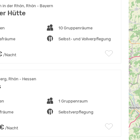
 in der Rhön, Rhön - Bayern
er Hütte
ten
10 Gruppenräume
lafräume
Selbst- und Vollverpflegung
€
/Nacht
erg, Rhön - Hessen
s
ten
1 Gruppenraum
afräume
Selbstverpflegung
 €
/Nacht