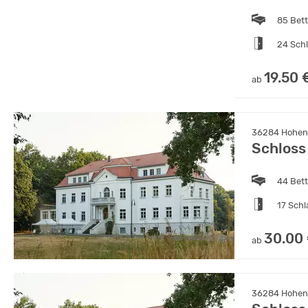
85 Bet
24 Sch
19.50 
ab
36284 Hohenr
Schloss
44 Bet
17 Sch
30.00
ab
36284 Hohenr