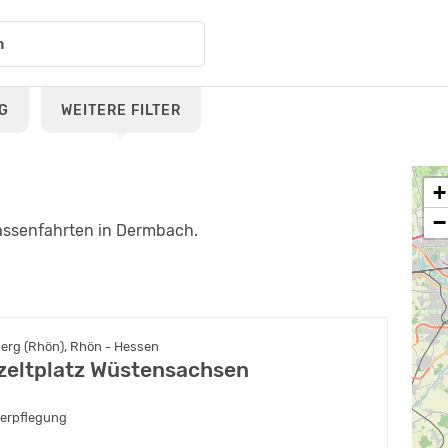
G
WEITERE FILTER
+
−
assenfahrten in Dermbach.
erg (Rhön), Rhön - Hessen
eltplatz Wüstensachsen
verpflegung