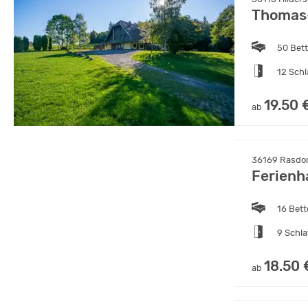
Thomas-
50 Bet
12 Sch
19.50 
ab
36169 Rasdor
Ferienh
16 Bet
9 Schl
18.50 
ab