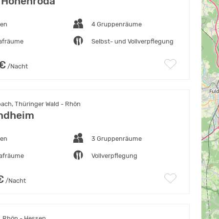
 Hohenroda
ten
4 Gruppenräume
lafräume
Selbst- und Vollverpflegung
 €
/Nacht
ach, Thüringer Wald - Rhön
ndheim
ten
3 Gruppenräume
lafräume
Vollverpflegung
€
/Nacht
, Rhön - Hessen