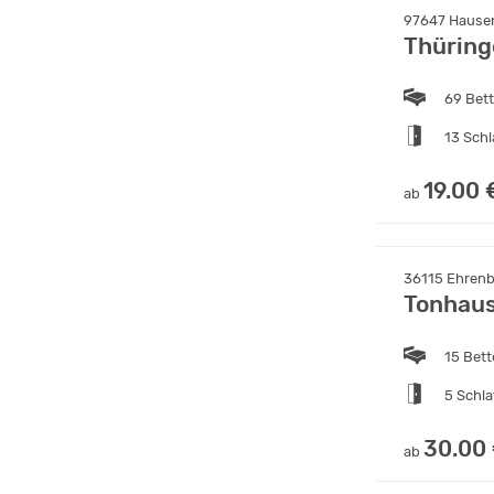
97647 Hausen
Thüring
69 Bet
13 Sch
19.00 
ab
36115 Ehrenb
Tonhau
15 Bet
5 Schl
30.00
ab