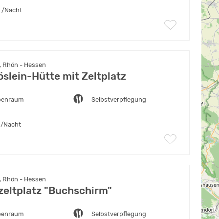
/Nacht
, Rhön - Hessen
öslein-Hütte mit Zeltplatz
penraum
Selbstverpflegung
/Nacht
, Rhön - Hessen
eltplatz "Buchschirm"
penraum
Selbstverpflegung