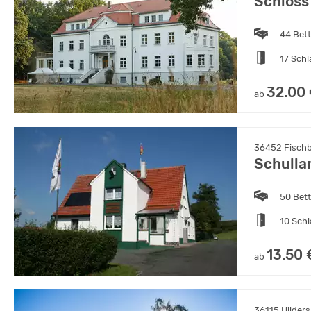
Schloss
44 Bet
17 Sch
32.00
ab
36452 Fischb
Schulla
50 Bet
10 Sch
13.50 
ab
36115 Hilders