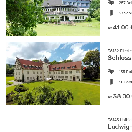
257 Be
57 Sch
41.00 
ab
36132 Eiterfe
Schloss
135 Be
60 Sch
38.00
ab
36145 Hofbie
Ludwig