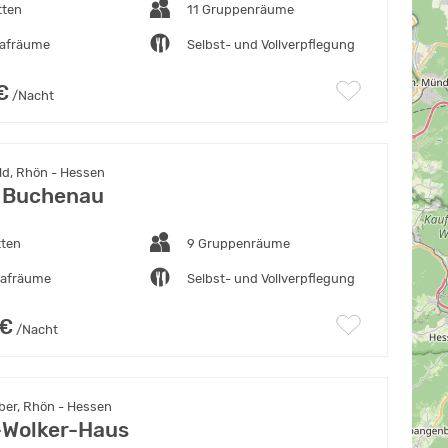
tten
11 Gruppenräume
lafräume
Selbst- und Vollverpflegung
€
/Nacht
ld, Rhön - Hessen
 Buchenau
tten
9 Gruppenräume
lafräume
Selbst- und Vollverpflegung
 €
/Nacht
ber, Rhön - Hessen
-Wolker-Haus