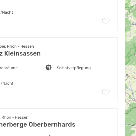
/Nacht
ber, Rhön - Hessen
tz Kleinsassen
penräume
Selbstverpflegung
/Nacht
, Rhön - Hessen
herberge Oberbernhards