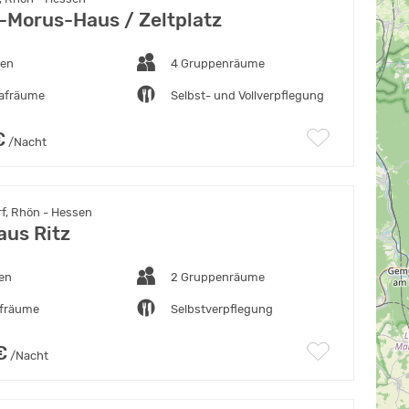
Morus-Haus / Zeltplatz
ten
4 Gruppenräume
lafräume
Selbst- und Vollverpflegung
€
/Nacht
f, Rhön - Hessen
aus Ritz
ten
2 Gruppenräume
afräume
Selbstverpflegung
€
/Nacht