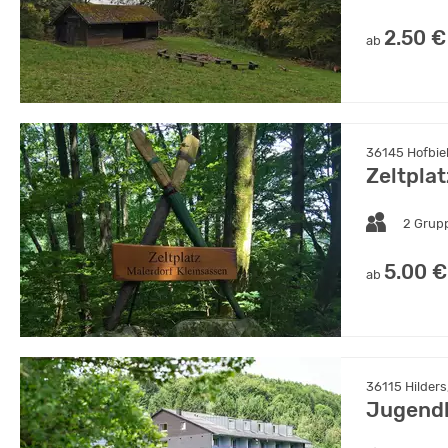
2.50 €
ab
36145 Hofbie
Zeltpla
2 Grup
5.00 €
ab
36115 Hilders
Jugend