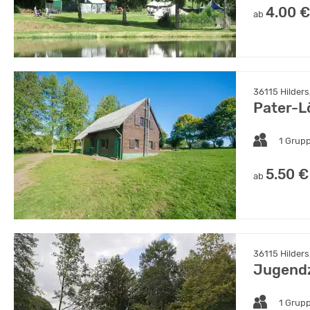
4.00 €
ab
36115 Hilders
Pater-L
1 Grup
5.50 €
ab
36115 Hilders
Jugendz
1 Grup