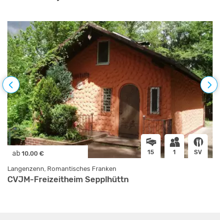
15
1
SV
ab
10.00 €
Langenzenn, Romantisches Franken
CVJM-Freizeitheim Sepplhüttn