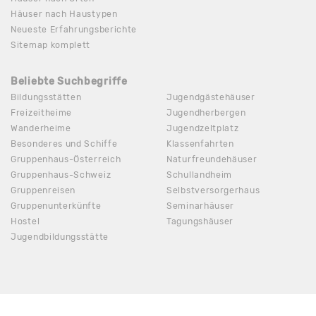
Häuser nach Haustypen
Neueste Erfahrungsberichte
Sitemap komplett
Beliebte Suchbegriffe
Bildungsstätten
Jugendgästehäuser
Freizeitheime
Jugendherbergen
Wanderheime
Jugendzeltplatz
Besonderes und Schiffe
Klassenfahrten
Gruppenhaus-Österreich
Naturfreundehäuser
Gruppenhaus-Schweiz
Schullandheim
Gruppenreisen
Selbstversorgerhaus
Gruppenunterkünfte
Seminarhäuser
Hostel
Tagungshäuser
Jugendbildungsstätte