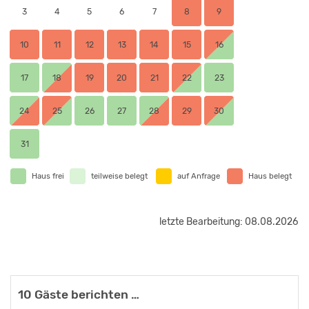
gerne per Mail (kontakt@rouenhof.de) oder telefonisch.
3
4
5
6
7
8
9
Wir freuen uns auf Ihren Besuch!
10
11
12
13
14
15
16
17
18
19
20
21
22
23
24
25
26
27
28
29
30
31
Haus frei
teilweise belegt
auf Anfrage
Haus belegt
letzte Bearbeitung: 08.08.2026
10 Gäste berichten …