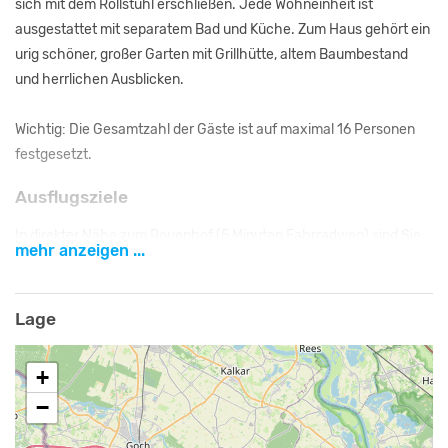
sich mit dem Rollstuhl erschließen. Jede Wohneinheit ist
ausgestattet mit separatem Bad und Küche. Zum Haus gehört ein
urig schöner, großer Garten mit Grillhütte, altem Baumbestand
und herrlichen Ausblicken.
Wichtig: Die Gesamtzahl der Gäste ist auf maximal 16 Personen
festgesetzt.
Ausflugsziele
In direkter Nähe zum Rouenhof (5 Minuten Fahrradweg) sind Sie
mehr anzeigen ...
dort jederzeit herzlich Willkommen. Können mit den Ziegen um die
Wette meckern oder sich des Lebens freuen bei einer Paddeltour
oder einer Hofführung.
Lage
Eine Stärkung können Sie in unserem Hofcafé einnehmen. Bei
+
Bedarf kann ein wöchentlicher Shuttle eingerichtet werden.
−
Gerne verleihen wir zur Erkundung des Niederrheins auch
Fahrräder, mit oder ohne elektrische Unterstützung und Tandems.