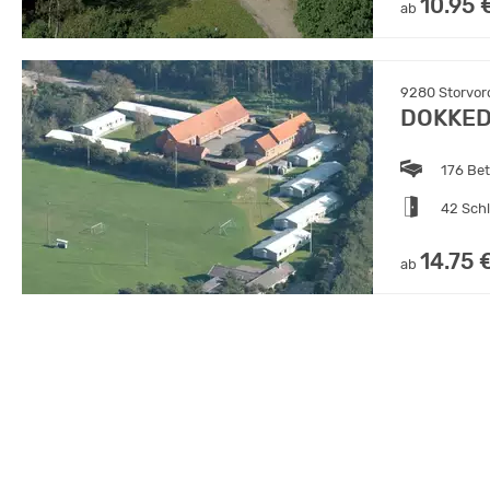
10.95 
ab
9280 Storvor
DOKKED
176 Be
42 Sch
14.75 
ab