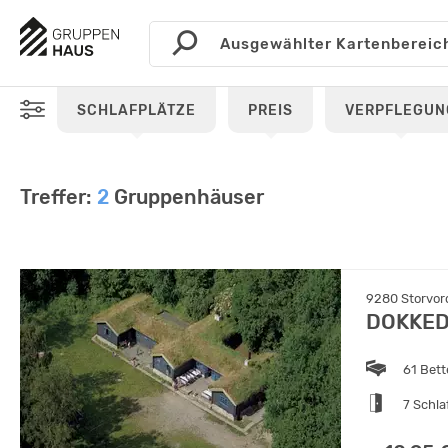
SCHLAFPLÄTZE
PREIS
VERPFLEGUN
Treffer:
2
Gruppenhäuser
9280 Storvor
DOKKE
61 Bet
7 Schl