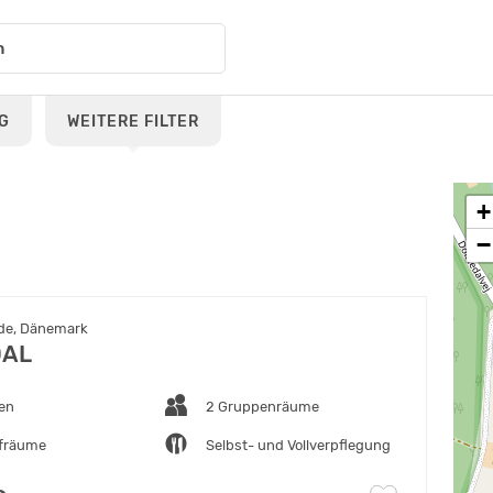
G
WEITERE FILTER
+
−
de, Dänemark
DAL
ten
2 Gruppenräume
afräume
Selbst- und Vollverpflegung