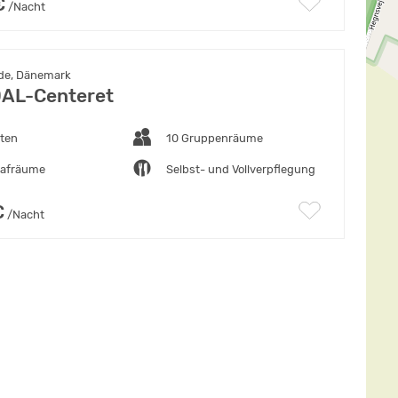
€
/Nacht
de, Dänemark
AL-Centeret
tten
10 Gruppenräume
lafräume
Selbst- und Vollverpflegung
€
/Nacht