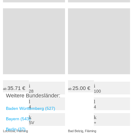
45.00 €
auf
ab
54
35
Anfrage
4
2
+
SV
Planetal, Fläming
Mühlenfließ, Fläming
Haus Fläming
Künstlerhaus im Fläming
35.71 €
25.00 €
ab
ab
28
100
Weitere Bundesländer:
4
4
Baden Württemberg (527)
Bayern (543)
SV
+
Berlin (37)
Locktow, Fläming
Bad Belzig, Fläming