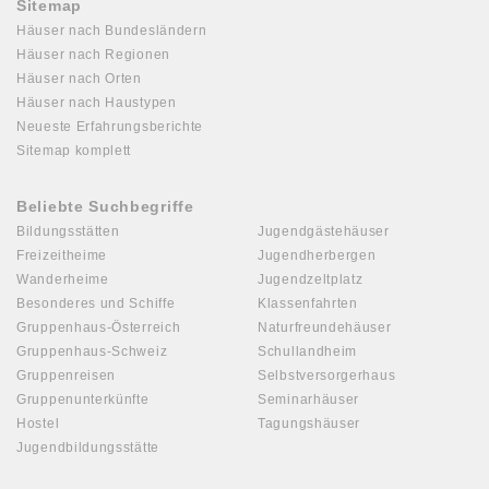
Sitemap
Häuser nach Bundesländern
Häuser nach Regionen
Häuser nach Orten
Häuser nach Haustypen
Neueste Erfahrungsberichte
Sitemap komplett
Beliebte Suchbegriffe
Bildungsstätten
Jugendgästehäuser
Freizeitheime
Jugendherbergen
Wanderheime
Jugendzeltplatz
Besonderes und Schiffe
Klassenfahrten
Gruppenhaus-Österreich
Naturfreundehäuser
Gruppenhaus-Schweiz
Schullandheim
Gruppenreisen
Selbstversorgerhaus
Gruppenunterkünfte
Seminarhäuser
Hostel
Tagungshäuser
Jugendbildungsstätte