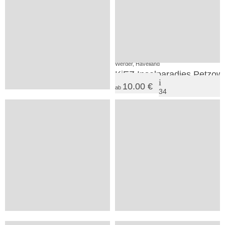
2
18
SV
VP
Borkheide, Fläming
Werder, Havelland
Waldparadies Borkheide
KiEZ Inselparadies Petzow
10.00 €
ab
34
25.00 €
ab
23
SV
Kloster Lehnin, Fläming
Pater-Engler-Haus
2
SV
Werder / Havel, Havelland
Wachtelburg