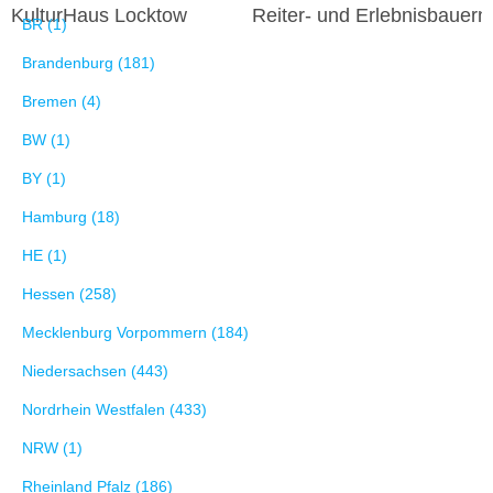
KulturHaus Locktow
Reiter- und Erlebnisbauern
BR (1)
Brandenburg (181)
Bremen (4)
BW (1)
BY (1)
Hamburg (18)
HE (1)
Hessen (258)
Mecklenburg Vorpommern (184)
Niedersachsen (443)
Nordrhein Westfalen (433)
NRW (1)
Rheinland Pfalz (186)