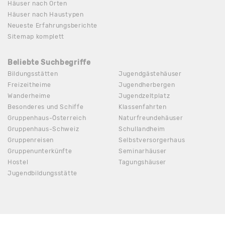
Häuser nach Orten
Häuser nach Haustypen
Neueste Erfahrungsberichte
Sitemap komplett
Beliebte Suchbegriffe
Bildungsstätten
Jugendgästehäuser
Freizeitheime
Jugendherbergen
Wanderheime
Jugendzeltplatz
Besonderes und Schiffe
Klassenfahrten
Gruppenhaus-Österreich
Naturfreundehäuser
Gruppenhaus-Schweiz
Schullandheim
Gruppenreisen
Selbstversorgerhaus
Gruppenunterkünfte
Seminarhäuser
Hostel
Tagungshäuser
Jugendbildungsstätte