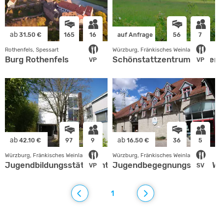
ab
31.50 €
165
16
auf Anfrage
56
7
Rothenfels, Spessart
Würzburg, Fränkisches Weinland
Burg Rothenfels
Schönstattzentrum Marie
VP
VP
ab
ab
42.10 €
97
9
16.50 €
36
5
Würzburg, Fränkisches Weinland
Würzburg, Fränkisches Weinland
Jugendbildungsstätte Unterfranken
Jugendbegegnungshaus W
VP
SV
1