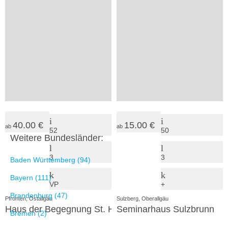
43.00 €
11.00 €
ab
ab
94
119
12
4
VP
+
Marktoberdorf, Ostallgäu
Legau, Unterallgäu
Bayerische Musikakademie
Umweltstation Unterallgäu
40.00 €
15.00 €
ab
ab
52
50
Weitere Bundesländer:
3
3
Baden Württemberg (94)
Bayern (111)
VP
+
Brandenburg (47)
Pfronten, Ostallgäu
Sulzberg, Oberallgäu
Haus der Begegnung St. Hildegard
Seminarhaus Sulzbrunn
Bremen (2)