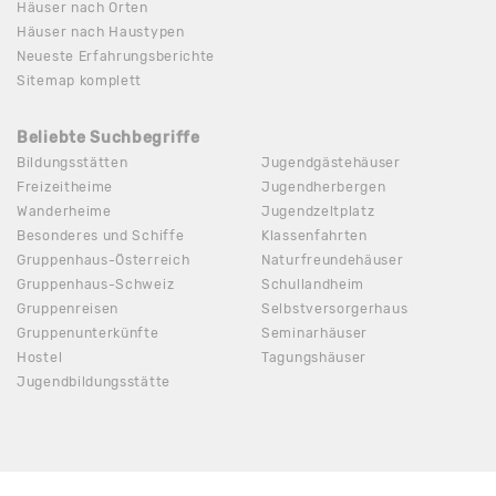
Häuser nach Orten
Häuser nach Haustypen
Neueste Erfahrungsberichte
Sitemap komplett
Beliebte Suchbegriffe
Bildungsstätten
Jugendgästehäuser
Freizeitheime
Jugendherbergen
Wanderheime
Jugendzeltplatz
Besonderes und Schiffe
Klassenfahrten
Gruppenhaus-Österreich
Naturfreundehäuser
Gruppenhaus-Schweiz
Schullandheim
Gruppenreisen
Selbstversorgerhaus
Gruppenunterkünfte
Seminarhäuser
Hostel
Tagungshäuser
Jugendbildungsstätte