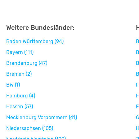
Weitere Bundesländer:
Baden Württemberg (94)
B
Bayern (111)
B
Brandenburg (47)
B
Bremen (2)
B
BW (1)
F
Hamburg (4)
F
Hessen (57)
F
Mecklenburg Vorpommern (41)
G
Niedersachsen (105)
H