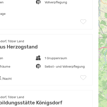
ten
Vollverpflegung
rage
dorf, Tölzer Land
us Herzogstand
ten
1 Gruppenraum
afräume
Selbst- und Vollverpflegung
€
/Nacht
dorf, Tölzer Land
ildungsstätte Königsdorf