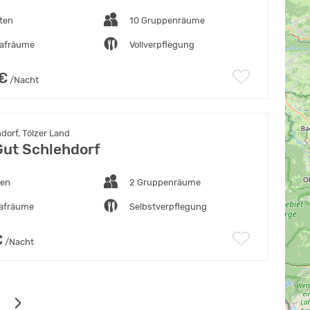
ten
10 Gruppenräume
lafräume
Vollverpflegung
 €
/Nacht
dorf, Tölzer Land
Gut Schlehdorf
ten
2 Gruppenräume
lafräume
Selbstverpflegung
€
/Nacht