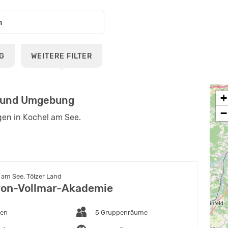
G
WEITERE FILTER
+
e und Umgebung
−
gen in Kochel am See.
 am See, Tölzer Land
on-Vollmar-Akademie
ten
5 Gruppenräume