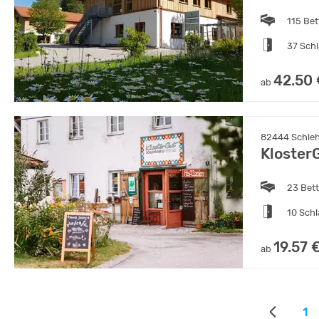
115 Bet
37 Sch
42.50
ab
82444 Schleh
Kloster
23 Bet
10 Sch
19.57 
ab
1