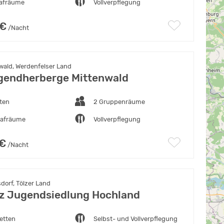
lafräume
Vollverpflegung
 €
/Nacht
wald, Werdenfelser Land
endherberge Mittenwald
ten
2 Gruppenräume
lafräume
Vollverpflegung
 €
/Nacht
dorf, Tölzer Land
tz Jugendsiedlung Hochland
etten
Selbst- und Vollverpflegung