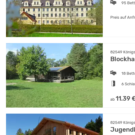
95 Bet
Preis auf Anf
82549 Königs
Blockha
18 Bet
6 Schl
11.39 
ab
82549 Königs
Jugendb