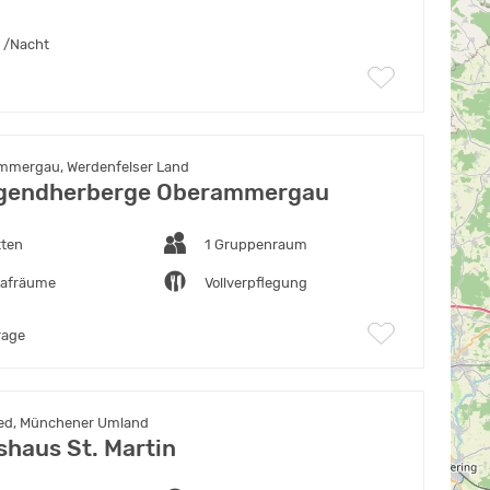
/Nacht
mmergau, Werdenfelser Land
gendherberge Oberammergau
tten
1 Gruppenraum
lafräume
Vollverpflegung
rage
ed, Münchener Umland
shaus St. Martin