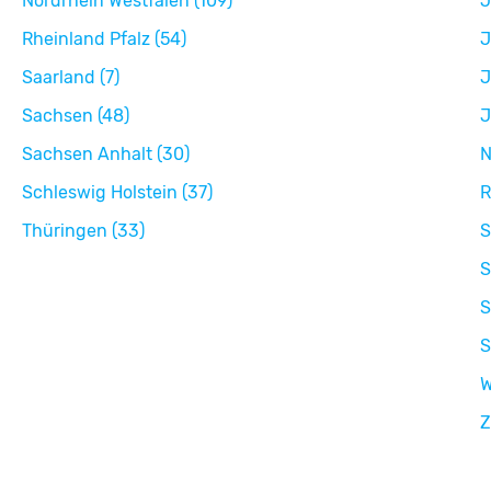
Nordrhein Westfalen (109)
J
Rheinland Pfalz (54)
J
Saarland (7)
J
Sachsen (48)
J
Sachsen Anhalt (30)
N
Schleswig Holstein (37)
R
Thüringen (33)
S
S
S
S
W
Z