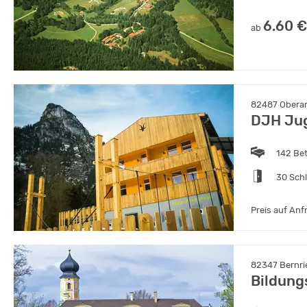
6.60 €
ab
82487 Obera
DJH Ju
142 Be
30 Sch
Preis auf Anf
82347 Bernri
Bildung