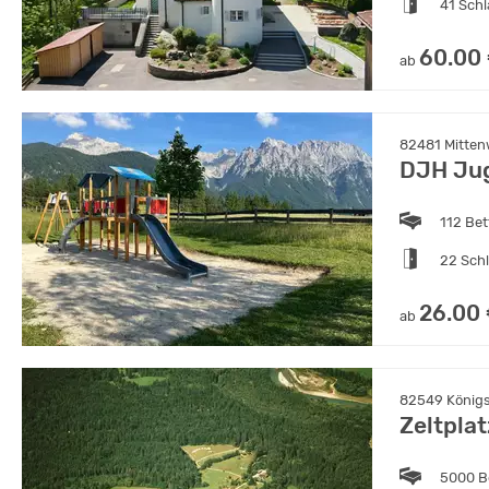
41 Sch
60.00
ab
82481 Mitten
DJH Jug
112 Bet
22 Sch
26.00
ab
82549 Königs
Zeltpla
5000 B