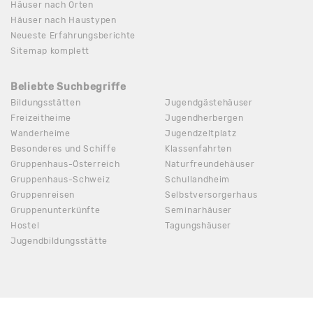
Häuser nach Orten
Häuser nach Haustypen
Neueste Erfahrungsberichte
Sitemap komplett
Beliebte Suchbegriffe
Bildungsstätten
Jugendgästehäuser
Freizeitheime
Jugendherbergen
Wanderheime
Jugendzeltplatz
Besonderes und Schiffe
Klassenfahrten
Gruppenhaus-Österreich
Naturfreundehäuser
Gruppenhaus-Schweiz
Schullandheim
Gruppenreisen
Selbstversorgerhaus
Gruppenunterkünfte
Seminarhäuser
Hostel
Tagungshäuser
Jugendbildungsstätte