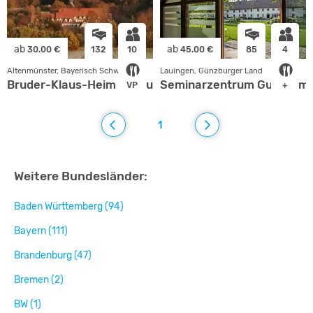
ab
ab
30.00 €
132
10
45.00 €
85
4
Altenmünster, Bayerisch Schwaben
Lauingen, Günzburger Land
Bruder-Klaus-Heim Violau
Seminarzentrum Gut Helm
VP
+
1
Weitere Bundesländer:
Baden Württemberg (94)
Bayern (111)
Brandenburg (47)
Bremen (2)
BW (1)