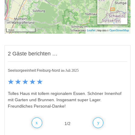
10 km
|
Map data ©
Leaflet
OpenStreetMap
2 Gäste berichten …
Seelsorgeeinheit Freiburg-Nord
Pfeff
im April 2011
im Juli 2025
Tolles Haus mit tollem regionalem Essen. Schöner Innenhof
Unsere Meeting-Teilnehmer waren alle sehr begeistert von
mit Garten und Brunnen. Insgesamt super Lager.
Unterkunft, Umgebung, ... Weiterempfehlung ohne
Freundliches Personal-Danke!
Einschränkung!
1
/
2