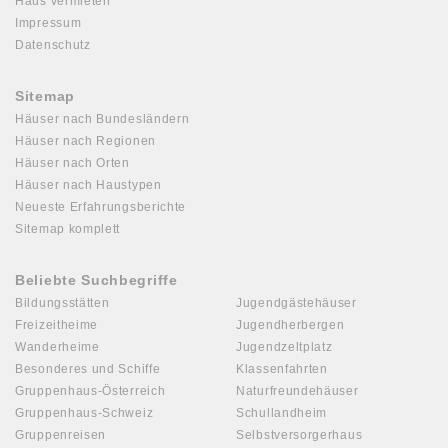
Haus vermieten
Impressum
Datenschutz
Sitemap
Häuser nach Bundesländern
Häuser nach Regionen
Häuser nach Orten
Häuser nach Haustypen
Neueste Erfahrungsberichte
Sitemap komplett
Beliebte Suchbegriffe
Bildungsstätten
Jugendgästehäuser
Freizeitheime
Jugendherbergen
Wanderheime
Jugendzeltplatz
Besonderes und Schiffe
Klassenfahrten
Gruppenhaus-Österreich
Naturfreundehäuser
Gruppenhaus-Schweiz
Schullandheim
Gruppenreisen
Selbstversorgerhaus