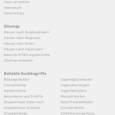
Haus vermieten
Impressum
Datenschutz
Sitemap
Häuser nach Bundesländern
Häuser nach Regionen
Häuser nach Orten
Häuser nach Haustypen
Neueste Erfahrungsberichte
Sitemap komplett
Beliebte Suchbegriffe
Bildungsstätten
Jugendgästehäuser
Freizeitheime
Jugendherbergen
Wanderheime
Jugendzeltplatz
Besonderes und Schiffe
Klassenfahrten
Gruppenhaus-Österreich
Naturfreundehäuser
Gruppenhaus-Schweiz
Schullandheim
Gruppenreisen
Selbstversorgerhaus