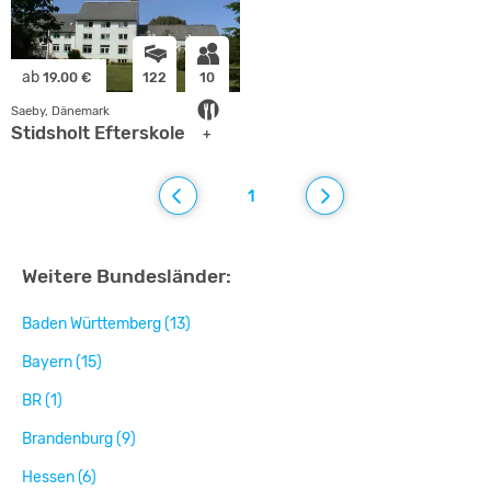
ab
19.00 €
122
10
Saeby, Dänemark
Stidsholt Efterskole
+
1
Weitere Bundesländer:
Baden Württemberg (13)
Bayern (15)
BR (1)
Brandenburg (9)
Hessen (6)