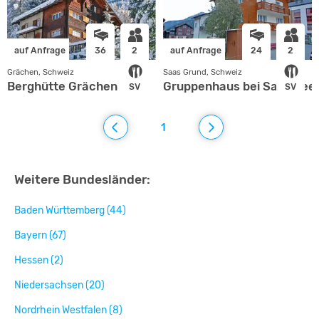
auf Anfrage
36
2
auf Anfrage
24
2
Grächen, Schweiz
Saas Grund, Schweiz
Berghütte Grächen
Gruppenhaus bei Saas Fee
SV
SV
1
Weitere Bundesländer:
Baden Württemberg (44)
Bayern (67)
Hessen (2)
Niedersachsen (20)
Nordrhein Westfalen (8)