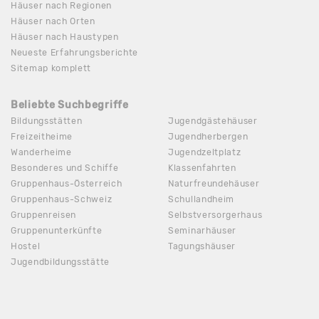
Häuser nach Regionen
Häuser nach Orten
Häuser nach Haustypen
Neueste Erfahrungsberichte
Sitemap komplett
Beliebte Suchbegriffe
Bildungsstätten
Jugendgästehäuser
Freizeitheime
Jugendherbergen
Wanderheime
Jugendzeltplatz
Besonderes und Schiffe
Klassenfahrten
Gruppenhaus-Österreich
Naturfreundehäuser
Gruppenhaus-Schweiz
Schullandheim
Gruppenreisen
Selbstversorgerhaus
Gruppenunterkünfte
Seminarhäuser
Hostel
Tagungshäuser
Jugendbildungsstätte