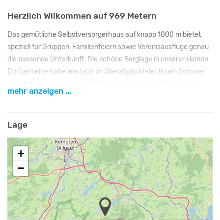
Herzlich Wilkommen auf 969 Metern
Das gemütliche Selbstversorgerhaus auf knapp 1000 m bietet
speziell für Gruppen, Familienfeiern sowie Vereinsausflüge genau
die passende Unterkunft. Die schöne Berglage in unserer kleinen
Dorfgemeine nahe Wertach im Oberallgäu bietet Ihnen Sommer
wie Winter viele Möglichkeiten für Wanderung, Radtour sowie
mehr anzeigen ...
Bademöglichkeiten am nahegelegenen Grüntensee.
Ausflugsziele
Lage
Allgäuer Alpen, Füssen mit Schlössern, Wander- und Skigebiet,
Jungholz und Oberjoch, Kletterwald, Grüntensee, Rafting, Kanu,
+
Skywalk Allgäu, Breitachklamm, Käserei, Nebelhorn,
−
Heißluftballon, Sommerrodelbahn, uvm...
Bemerkungen
Das Haus bietet durch die Möglichkeit zur Selbstversorgung eine