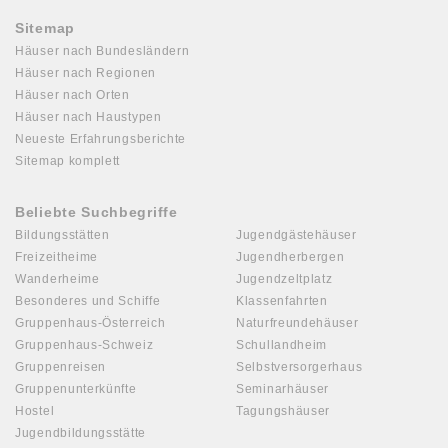
Sitemap
Häuser nach Bundesländern
Häuser nach Regionen
Häuser nach Orten
Häuser nach Haustypen
Neueste Erfahrungsberichte
Sitemap komplett
Beliebte Suchbegriffe
Bildungsstätten
Jugendgästehäuser
Freizeitheime
Jugendherbergen
Wanderheime
Jugendzeltplatz
Besonderes und Schiffe
Klassenfahrten
Gruppenhaus-Österreich
Naturfreundehäuser
Gruppenhaus-Schweiz
Schullandheim
Gruppenreisen
Selbstversorgerhaus
Gruppenunterkünfte
Seminarhäuser
Hostel
Tagungshäuser
Jugendbildungsstätte