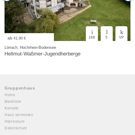
168
5
VP
ab
41.90 €
Lörrach, Hochrhein-Bodensee
Hellmut-Waßmer-Jugendherberge
Gruppenhaus
Home
Merkliste
Kontakt
Haus vermieten
Impressum
Datenschutz