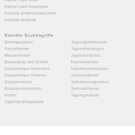
Häuser nach Orten
Häuser nach Haustypen
Neueste Erfahrungsberichte
Sitemap komplett
Beliebte Suchbegriffe
Bildungsstätten
Jugendgästehäuser
Freizeitheime
Jugendherbergen
Wanderheime
Jugendzeltplatz
Besonderes und Schiffe
Klassenfahrten
Gruppenhaus-Österreich
Naturfreundehäuser
Gruppenhaus-Schweiz
Schullandheim
Gruppenreisen
Selbstversorgerhaus
Gruppenunterkünfte
Seminarhäuser
Hostel
Tagungshäuser
Jugendbildungsstätte