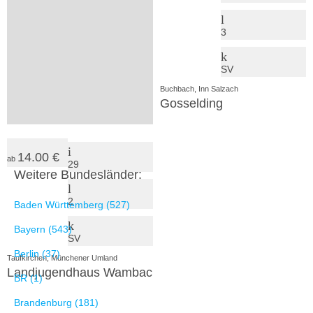
3
3
SV
SV
Velden, Mittleres Vilstal
Buchbach, Inn Salzach
Ferienhof Erlach
Gosselding
14.00 €
ab
29
Weitere Bundesländer:
2
Baden Württemberg (527)
Bayern (543)
SV
Berlin (37)
Taufkirchen, Münchener Umland
Landjugendhaus Wambach
BR (1)
Brandenburg (181)