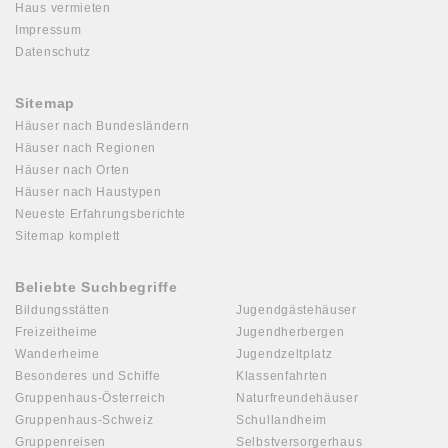
Haus vermieten
Impressum
Datenschutz
Sitemap
Häuser nach Bundesländern
Häuser nach Regionen
Häuser nach Orten
Häuser nach Haustypen
Neueste Erfahrungsberichte
Sitemap komplett
Beliebte Suchbegriffe
Bildungsstätten
Jugendgästehäuser
Freizeitheime
Jugendherbergen
Wanderheime
Jugendzeltplatz
Besonderes und Schiffe
Klassenfahrten
Gruppenhaus-Österreich
Naturfreundehäuser
Gruppenhaus-Schweiz
Schullandheim
Gruppenreisen
Selbstversorgerhaus