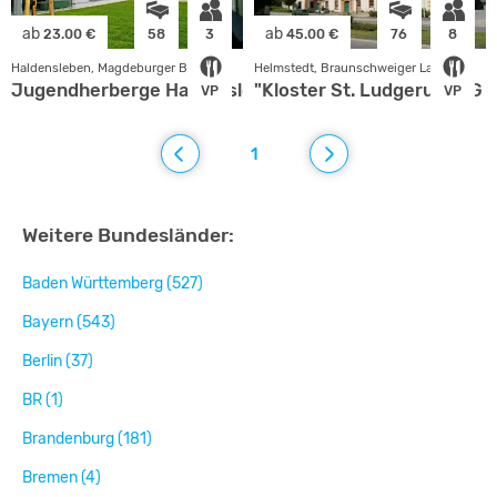
ab
ab
23.00 €
58
3
45.00 €
76
8
Haldensleben, Magdeburger Börde
Helmstedt, Braunschweiger Land
Jugendherberge Haldensleben
"Kloster St. Ludgerus" UG
VP
VP
1
Weitere Bundesländer:
Baden Württemberg (527)
Bayern (543)
Berlin (37)
BR (1)
Brandenburg (181)
Bremen (4)