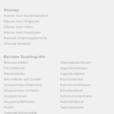
Sitemap
Häuser nach Bundesländern
Häuser nach Regionen
Häuser nach Orten
Häuser nach Haustypen
Neueste Erfahrungsberichte
Sitemap komplett
Beliebte Suchbegriffe
Bildungsstätten
Jugendgästehäuser
Freizeitheime
Jugendherbergen
Wanderheime
Jugendzeltplatz
Besonderes und Schiffe
Klassenfahrten
Gruppenhaus-Österreich
Naturfreundehäuser
Gruppenhaus-Schweiz
Schullandheim
Gruppenreisen
Selbstversorgerhaus
Gruppenunterkünfte
Seminarhäuser
Hostel
Tagungshäuser
Jugendbildungsstätte