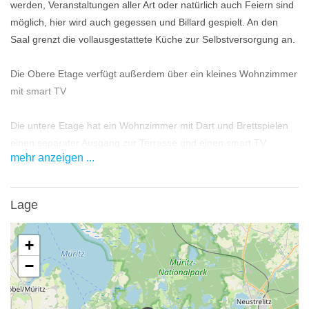
werden, Veranstaltungen aller Art oder natürlich auch Feiern sind
möglich, hier wird auch gegessen und Billard gespielt. An den
Saal grenzt die vollausgestattete Küche zur Selbstversorgung an.
Die Obere Etage verfügt außerdem über ein kleines Wohnzimmer
mit smart TV
Die untere Etage hat ein Wohnzimmer mit Dart und Brettspielen
einen separater Ausgang zur Terrasse und einen smart TV
mehr anzeigen ...
Freizeit
Abgesehen vom Billardtisch und der Dartscheibe und den
Lage
Brettspielen gibt es im Außenbereich eine Tischtennisplatte,
Federball, Wikinger Schach, eine Schaukel, Buddelkasten sowie
+
einen Feuerplatz, zwei Grills und ausreichend Platz für eigene
−
Ideen.
Die Umgebung bietet alles, was ein Mensch in der Natur braucht: