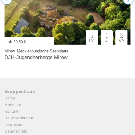
131
4
VP
ab
39.50 €
Mirow, Mecklenburgische Seenplatte
DJH-Jugendherberge Mirow
Gruppenhaus
Home
Merkliste
Kontakt
Haus vermieten
Impressum
Datenschutz