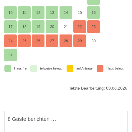
Haustiere sind uns herzlich willkommen, pro Aufenthalt berechnen
10
11
12
13
14
15
16
wir 20,00 € pro Tier. Exotische Tiere, Reptilien und vor allem
Schlangen können nicht beherbergt werden.
17
18
19
20
21
22
23
24
25
26
27
28
29
30
31
Haus frei
teilweise belegt
auf Anfrage
Haus belegt
letzte Bearbeitung: 09.08.2026
8 Gäste berichten …