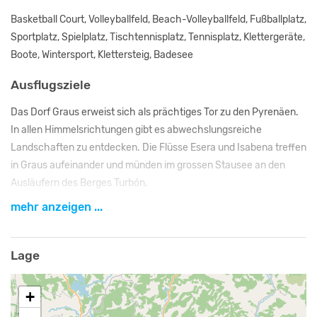
Basketball Court, Volleyballfeld, Beach-Volleyballfeld, Fußballplatz,
Sportplatz, Spielplatz, Tischtennisplatz, Tennisplatz, Klettergeräte,
Boote, Wintersport, Klettersteig, Badesee
Ausflugsziele
Das Dorf Graus erweist sich als prächtiges Tor zu den Pyrenäen.
In allen Himmelsrichtungen gibt es abwechslungsreiche
Landschaften zu entdecken. Die Flüsse Esera und Isabena treffen
in Graus aufeinander und münden im grossen Stausee an den
Ausläufern des Berges Turbón,
mehr anzeigen ...
Bergwandern, Klettern, Canoning, Rafting, Radfahren,
Schwimmen sind nur einige der Aktivitäten, die in unmittelbarer
Nähe möglich sind.
Lage
Die nahe gelegenen Naturparks Posets-Maladeta und Guara
+
sowie die Nationalparks Ordesa (ältester Nationalpark Spaniens)