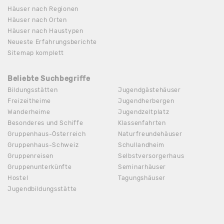
Häuser nach Regionen
Häuser nach Orten
Häuser nach Haustypen
Neueste Erfahrungsberichte
Sitemap komplett
Beliebte Suchbegriffe
Bildungsstätten
Jugendgästehäuser
Freizeitheime
Jugendherbergen
Wanderheime
Jugendzeltplatz
Besonderes und Schiffe
Klassenfahrten
Gruppenhaus-Österreich
Naturfreundehäuser
Gruppenhaus-Schweiz
Schullandheim
Gruppenreisen
Selbstversorgerhaus
Gruppenunterkünfte
Seminarhäuser
Hostel
Tagungshäuser
Jugendbildungsstätte