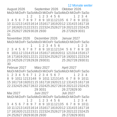
12 Monate weiter
August 2026
September 2026
Oktober 2026
Mo
Di
Mi
Do
Fr
Sa
So
Mo
Di
Mi
Do
Fr
Sa
So
Mo
Di
Mi
Do
Fr
Sa
So
1
2
1
2
3
4
5
6
1
2
3
4
3
4
5
6
7
8
9
7
8
9
10
11
12
13
5
6
7
8
9
10
11
10
11
12
13
14
15
16
14
15
16
17
18
19
20
12
13
14
15
16
17
18
17
18
19
20
21
22
23
21
22
23
24
25
26
27
19
20
21
22
23
24
25
24
25
26
27
28
29
30
28
29
30
26
27
28
29
30
31
31
November 2026
Dezember 2026
Januar 2027
Mo
Di
Mi
Do
Fr
Sa
So
Mo
Di
Mi
Do
Fr
Sa
So
Mo
Di
Mi
Do
Fr
Sa
So
1
1
2
3
4
5
6
1
2
3
2
3
4
5
6
7
8
7
8
9
10
11
12
13
4
5
6
7
8
9
10
9
10
11
12
13
14
15
14
15
16
17
18
19
20
11
12
13
14
15
16
17
16
17
18
19
20
21
22
21
22
23
24
25
26
27
18
19
20
21
22
23
24
23
24
25
26
27
28
29
28
29
30
31
25
26
27
28
29
30
31
30
Februar 2027
März 2027
April 2027
Mo
Di
Mi
Do
Fr
Sa
So
Mo
Di
Mi
Do
Fr
Sa
So
Mo
Di
Mi
Do
Fr
Sa
So
1
2
3
4
5
6
7
1
2
3
4
5
6
7
1
2
3
4
8
9
10
11
12
13
14
8
9
10
11
12
13
14
5
6
7
8
9
10
11
15
16
17
18
19
20
21
15
16
17
18
19
20
21
12
13
14
15
16
17
18
22
23
24
25
26
27
28
22
23
24
25
26
27
28
19
20
21
22
23
24
25
29
30
31
26
27
28
29
30
Mai 2027
Juni 2027
Juli 2027
Mo
Di
Mi
Do
Fr
Sa
So
Mo
Di
Mi
Do
Fr
Sa
So
Mo
Di
Mi
Do
Fr
Sa
So
1
2
1
2
3
4
5
6
1
2
3
4
3
4
5
6
7
8
9
7
8
9
10
11
12
13
5
6
7
8
9
10
11
10
11
12
13
14
15
16
14
15
16
17
18
19
20
12
13
14
15
16
17
18
17
18
19
20
21
22
23
21
22
23
24
25
26
27
19
20
21
22
23
24
25
24
25
26
27
28
29
30
28
29
30
26
27
28
29
30
31