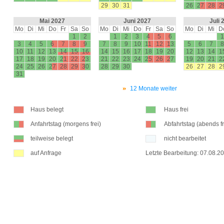
29
30
31
26
27
28
2
Mai 2027
Juni 2027
Juli 
Mo
Di
Mi
Do
Fr
Sa
So
Mo
Di
Mi
Do
Fr
Sa
So
Mo
Di
Mi
D
1
2
1
2
3
4
5
6
1
3
4
5
6
7
8
9
7
8
9
10
11
12
13
5
6
7
8
10
11
12
13
14
15
16
14
15
16
17
18
19
20
12
13
14
1
17
18
19
20
21
22
23
21
22
23
24
25
26
27
19
20
21
2
24
25
26
27
28
29
30
28
29
30
26
27
28
2
31
12 Monate weiter
Haus belegt
Haus frei
Anfahrtstag (morgens frei)
Abfahrtstag (abends fr
teilweise belegt
nicht bearbeitet
auf Anfrage
Letzte Bearbeitung: 07.08.2