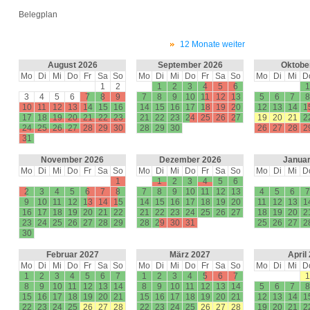
Belegplan
12 Monate weiter
August 2026
September 2026
Oktobe
Mo
Di
Mi
Do
Fr
Sa
So
Mo
Di
Mi
Do
Fr
Sa
So
Mo
Di
Mi
D
1
2
1
2
3
4
5
6
1
3
4
5
6
7
8
9
7
8
9
10
11
12
13
5
6
7
8
10
11
12
13
14
15
16
14
15
16
17
18
19
20
12
13
14
1
17
18
19
20
21
22
23
21
22
23
24
25
26
27
19
20
21
2
24
25
26
27
28
29
30
28
29
30
26
27
28
2
31
November 2026
Dezember 2026
Januar
Mo
Di
Mi
Do
Fr
Sa
So
Mo
Di
Mi
Do
Fr
Sa
So
Mo
Di
Mi
D
1
1
2
3
4
5
6
2
3
4
5
6
7
8
7
8
9
10
11
12
13
4
5
6
7
9
10
11
12
13
14
15
14
15
16
17
18
19
20
11
12
13
1
16
17
18
19
20
21
22
21
22
23
24
25
26
27
18
19
20
2
23
24
25
26
27
28
29
28
29
30
31
25
26
27
2
30
Februar 2027
März 2027
April
Mo
Di
Mi
Do
Fr
Sa
So
Mo
Di
Mi
Do
Fr
Sa
So
Mo
Di
Mi
D
1
2
3
4
5
6
7
1
2
3
4
5
6
7
1
8
9
10
11
12
13
14
8
9
10
11
12
13
14
5
6
7
8
15
16
17
18
19
20
21
15
16
17
18
19
20
21
12
13
14
1
22
23
24
25
26
27
28
22
23
24
25
26
27
28
19
20
21
2