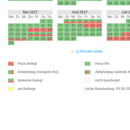
29
30
31
26
27
28
2
Mai 2027
Juni 2027
Juli 
Mo
Di
Mi
Do
Fr
Sa
So
Mo
Di
Mi
Do
Fr
Sa
So
Mo
Di
Mi
D
1
2
1
2
3
4
5
6
1
3
4
5
6
7
8
9
7
8
9
10
11
12
13
5
6
7
8
10
11
12
13
14
15
16
14
15
16
17
18
19
20
12
13
14
1
17
18
19
20
21
22
23
21
22
23
24
25
26
27
19
20
21
2
24
25
26
27
28
29
30
28
29
30
26
27
28
2
31
12 Monate weiter
Haus belegt
Haus frei
Anfahrtstag (morgens frei)
Abfahrtstag (abends fr
teilweise belegt
nicht bearbeitet
auf Anfrage
Letzte Bearbeitung: 05.08.2