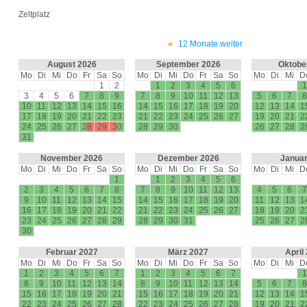
Zeltplatz
12 Monate weiter
August 2026
September 2026
Oktobe
Mo
Di
Mi
Do
Fr
Sa
So
Mo
Di
Mi
Do
Fr
Sa
So
Mo
Di
Mi
D
1
2
1
2
3
4
5
6
1
3
4
5
6
7
8
9
7
8
9
10
11
12
13
5
6
7
8
10
11
12
13
14
15
16
14
15
16
17
18
19
20
12
13
14
1
17
18
19
20
21
22
23
21
22
23
24
25
26
27
19
20
21
2
24
25
26
27
28
29
30
28
29
30
26
27
28
2
31
November 2026
Dezember 2026
Januar
Mo
Di
Mi
Do
Fr
Sa
So
Mo
Di
Mi
Do
Fr
Sa
So
Mo
Di
Mi
D
1
1
2
3
4
5
6
2
3
4
5
6
7
8
7
8
9
10
11
12
13
4
5
6
7
9
10
11
12
13
14
15
14
15
16
17
18
19
20
11
12
13
1
16
17
18
19
20
21
22
21
22
23
24
25
26
27
18
19
20
2
23
24
25
26
27
28
29
28
29
30
31
25
26
27
2
30
Februar 2027
März 2027
April
Mo
Di
Mi
Do
Fr
Sa
So
Mo
Di
Mi
Do
Fr
Sa
So
Mo
Di
Mi
D
1
2
3
4
5
6
7
1
2
3
4
5
6
7
1
8
9
10
11
12
13
14
8
9
10
11
12
13
14
5
6
7
8
15
16
17
18
19
20
21
15
16
17
18
19
20
21
12
13
14
1
22
23
24
25
26
27
28
22
23
24
25
26
27
28
19
20
21
2