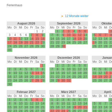
Ferienhaus
12 Monate weiter
August 2026
September 2026
Oktobe
Mo
Di
Mi
Do
Fr
Sa
So
Mo
Di
Mi
Do
Fr
Sa
So
Mo
Di
Mi
D
1
2
1
2
3
4
5
6
1
3
4
5
6
7
8
9
7
8
9
10
11
12
13
5
6
7
8
10
11
12
13
14
15
16
14
15
16
17
18
19
20
12
13
14
1
17
18
19
20
21
22
23
21
22
23
24
25
26
27
19
20
21
2
24
25
26
27
28
29
30
28
29
30
26
27
28
2
31
November 2026
Dezember 2026
Januar
Mo
Di
Mi
Do
Fr
Sa
So
Mo
Di
Mi
Do
Fr
Sa
So
Mo
Di
Mi
D
1
1
2
3
4
5
6
2
3
4
5
6
7
8
7
8
9
10
11
12
13
4
5
6
7
9
10
11
12
13
14
15
14
15
16
17
18
19
20
11
12
13
1
16
17
18
19
20
21
22
21
22
23
24
25
26
27
18
19
20
2
23
24
25
26
27
28
29
28
29
30
31
25
26
27
2
30
Februar 2027
März 2027
April
Mo
Di
Mi
Do
Fr
Sa
So
Mo
Di
Mi
Do
Fr
Sa
So
Mo
Di
Mi
D
1
2
3
4
5
6
7
1
2
3
4
5
6
7
1
8
9
10
11
12
13
14
8
9
10
11
12
13
14
5
6
7
8
15
16
17
18
19
20
21
15
16
17
18
19
20
21
12
13
14
1
22
23
24
25
26
27
28
22
23
24
25
26
27
28
19
20
21
2