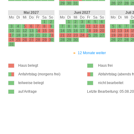
29
30
31
26
27
28
2
Mai 2027
Juni 2027
Juli 
Mo
Di
Mi
Do
Fr
Sa
So
Mo
Di
Mi
Do
Fr
Sa
So
Mo
Di
Mi
D
1
2
1
2
3
4
5
6
1
3
4
5
6
7
8
9
7
8
9
10
11
12
13
5
6
7
8
10
11
12
13
14
15
16
14
15
16
17
18
19
20
12
13
14
1
17
18
19
20
21
22
23
21
22
23
24
25
26
27
19
20
21
2
24
25
26
27
28
29
30
28
29
30
26
27
28
2
31
12 Monate weiter
Haus belegt
Haus frei
Anfahrtstag (morgens frei)
Abfahrtstag (abends fr
teilweise belegt
nicht bearbeitet
auf Anfrage
Letzte Bearbeitung: 05.08.2