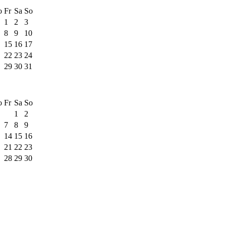
o
Fr
Sa
So
1
2
3
8
9
10
15
16
17
22
23
24
29
30
31
o
Fr
Sa
So
1
2
7
8
9
14
15
16
21
22
23
28
29
30