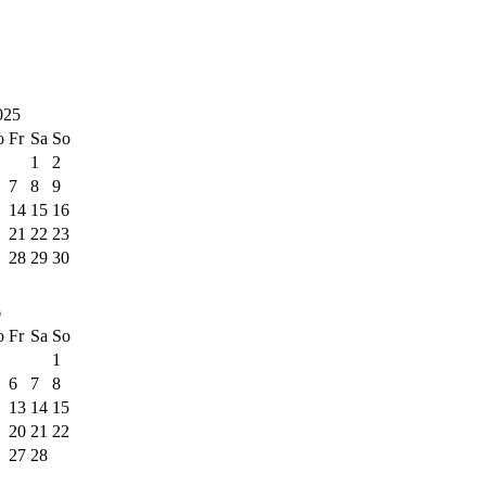
025
o
Fr
Sa
So
1
2
7
8
9
14
15
16
21
22
23
28
29
30
6
o
Fr
Sa
So
1
6
7
8
13
14
15
20
21
22
27
28