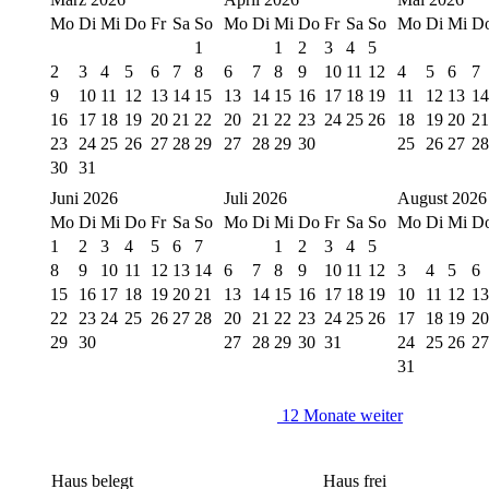
Mo
Di
Mi
Do
Fr
Sa
So
Mo
Di
Mi
Do
Fr
Sa
So
Mo
Di
Mi
D
1
1
2
3
4
5
2
3
4
5
6
7
8
6
7
8
9
10
11
12
4
5
6
7
9
10
11
12
13
14
15
13
14
15
16
17
18
19
11
12
13
14
16
17
18
19
20
21
22
20
21
22
23
24
25
26
18
19
20
21
23
24
25
26
27
28
29
27
28
29
30
25
26
27
28
30
31
Juni 2026
Juli 2026
August 2026
Mo
Di
Mi
Do
Fr
Sa
So
Mo
Di
Mi
Do
Fr
Sa
So
Mo
Di
Mi
D
1
2
3
4
5
6
7
1
2
3
4
5
8
9
10
11
12
13
14
6
7
8
9
10
11
12
3
4
5
6
15
16
17
18
19
20
21
13
14
15
16
17
18
19
10
11
12
13
22
23
24
25
26
27
28
20
21
22
23
24
25
26
17
18
19
20
29
30
27
28
29
30
31
24
25
26
27
31
12 Monate weiter
Haus belegt
Haus frei