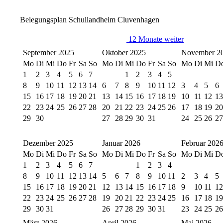
Belegungsplan Schullandheim Cluvenhagen
12 Monate weiter
September 2025
Oktober 2025
November 2
Mo
Di
Mi
Do
Fr
Sa
So
Mo
Di
Mi
Do
Fr
Sa
So
Mo
Di
Mi
D
1
2
3
4
5
6
7
1
2
3
4
5
8
9
10
11
12
13
14
6
7
8
9
10
11
12
3
4
5
6
15
16
17
18
19
20
21
13
14
15
16
17
18
19
10
11
12
13
22
23
24
25
26
27
28
20
21
22
23
24
25
26
17
18
19
20
29
30
27
28
29
30
31
24
25
26
27
Dezember 2025
Januar 2026
Februar 202
Mo
Di
Mi
Do
Fr
Sa
So
Mo
Di
Mi
Do
Fr
Sa
So
Mo
Di
Mi
D
1
2
3
4
5
6
7
1
2
3
4
8
9
10
11
12
13
14
5
6
7
8
9
10
11
2
3
4
5
15
16
17
18
19
20
21
12
13
14
15
16
17
18
9
10
11
12
22
23
24
25
26
27
28
19
20
21
22
23
24
25
16
17
18
19
29
30
31
26
27
28
29
30
31
23
24
25
26
März 2026
April 2026
Mai 2026