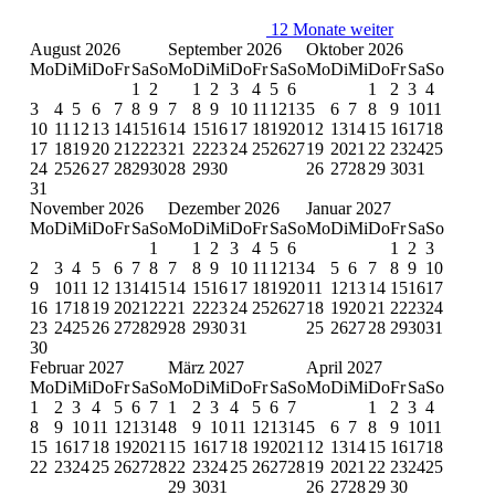
12 Monate weiter
August 2026
September 2026
Oktober 2026
Mo
Di
Mi
Do
Fr
Sa
So
Mo
Di
Mi
Do
Fr
Sa
So
Mo
Di
Mi
Do
Fr
Sa
So
1
2
1
2
3
4
5
6
1
2
3
4
3
4
5
6
7
8
9
7
8
9
10
11
12
13
5
6
7
8
9
10
11
10
11
12
13
14
15
16
14
15
16
17
18
19
20
12
13
14
15
16
17
18
17
18
19
20
21
22
23
21
22
23
24
25
26
27
19
20
21
22
23
24
25
24
25
26
27
28
29
30
28
29
30
26
27
28
29
30
31
31
November 2026
Dezember 2026
Januar 2027
Mo
Di
Mi
Do
Fr
Sa
So
Mo
Di
Mi
Do
Fr
Sa
So
Mo
Di
Mi
Do
Fr
Sa
So
1
1
2
3
4
5
6
1
2
3
2
3
4
5
6
7
8
7
8
9
10
11
12
13
4
5
6
7
8
9
10
9
10
11
12
13
14
15
14
15
16
17
18
19
20
11
12
13
14
15
16
17
16
17
18
19
20
21
22
21
22
23
24
25
26
27
18
19
20
21
22
23
24
23
24
25
26
27
28
29
28
29
30
31
25
26
27
28
29
30
31
30
Februar 2027
März 2027
April 2027
Mo
Di
Mi
Do
Fr
Sa
So
Mo
Di
Mi
Do
Fr
Sa
So
Mo
Di
Mi
Do
Fr
Sa
So
1
2
3
4
5
6
7
1
2
3
4
5
6
7
1
2
3
4
8
9
10
11
12
13
14
8
9
10
11
12
13
14
5
6
7
8
9
10
11
15
16
17
18
19
20
21
15
16
17
18
19
20
21
12
13
14
15
16
17
18
22
23
24
25
26
27
28
22
23
24
25
26
27
28
19
20
21
22
23
24
25
29
30
31
26
27
28
29
30