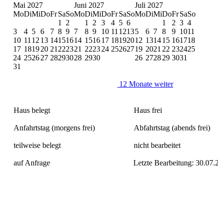
Mai 2027
Juni 2027
Juli 2027
Mo
Di
Mi
Do
Fr
Sa
So
Mo
Di
Mi
Do
Fr
Sa
So
Mo
Di
Mi
Do
Fr
Sa
So
1
2
1
2
3
4
5
6
1
2
3
4
3
4
5
6
7
8
9
7
8
9
10
11
12
13
5
6
7
8
9
10
11
10
11
12
13
14
15
16
14
15
16
17
18
19
20
12
13
14
15
16
17
18
17
18
19
20
21
22
23
21
22
23
24
25
26
27
19
20
21
22
23
24
25
24
25
26
27
28
29
30
28
29
30
26
27
28
29
30
31
31
12 Monate weiter
Haus belegt
Haus frei
Anfahrtstag (morgens frei)
Abfahrtstag (abends frei)
teilweise belegt
nicht bearbeitet
auf Anfrage
Letzte Bearbeitung: 30.07.