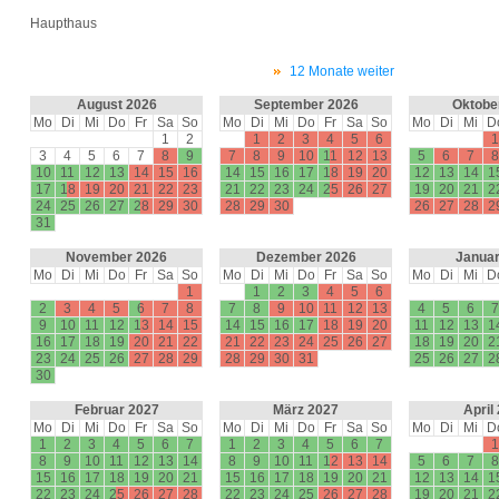
Haupthaus
12 Monate weiter
August 2026
September 2026
Oktobe
Mo
Di
Mi
Do
Fr
Sa
So
Mo
Di
Mi
Do
Fr
Sa
So
Mo
Di
Mi
D
1
2
1
2
3
4
5
6
1
3
4
5
6
7
8
9
7
8
9
10
11
12
13
5
6
7
8
10
11
12
13
14
15
16
14
15
16
17
18
19
20
12
13
14
1
17
18
19
20
21
22
23
21
22
23
24
25
26
27
19
20
21
2
24
25
26
27
28
29
30
28
29
30
26
27
28
2
31
November 2026
Dezember 2026
Januar
Mo
Di
Mi
Do
Fr
Sa
So
Mo
Di
Mi
Do
Fr
Sa
So
Mo
Di
Mi
D
1
1
2
3
4
5
6
2
3
4
5
6
7
8
7
8
9
10
11
12
13
4
5
6
7
9
10
11
12
13
14
15
14
15
16
17
18
19
20
11
12
13
1
16
17
18
19
20
21
22
21
22
23
24
25
26
27
18
19
20
2
23
24
25
26
27
28
29
28
29
30
31
25
26
27
2
30
Februar 2027
März 2027
April
Mo
Di
Mi
Do
Fr
Sa
So
Mo
Di
Mi
Do
Fr
Sa
So
Mo
Di
Mi
D
1
2
3
4
5
6
7
1
2
3
4
5
6
7
1
8
9
10
11
12
13
14
8
9
10
11
12
13
14
5
6
7
8
15
16
17
18
19
20
21
15
16
17
18
19
20
21
12
13
14
1
22
23
24
25
26
27
28
22
23
24
25
26
27
28
19
20
21
2