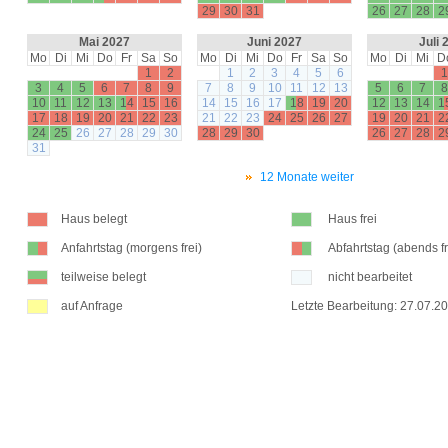
29
30
31
26
27
28
2
Mai 2027
Juni 2027
Juli 
Mo
Di
Mi
Do
Fr
Sa
So
Mo
Di
Mi
Do
Fr
Sa
So
Mo
Di
Mi
D
1
2
1
2
3
4
5
6
1
3
4
5
6
7
8
9
7
8
9
10
11
12
13
5
6
7
8
10
11
12
13
14
15
16
14
15
16
17
18
19
20
12
13
14
1
17
18
19
20
21
22
23
21
22
23
24
25
26
27
19
20
21
2
24
25
26
27
28
29
30
28
29
30
26
27
28
2
31
12 Monate weiter
Haus belegt
Haus frei
Anfahrtstag (morgens frei)
Abfahrtstag (abends fr
teilweise belegt
nicht bearbeitet
auf Anfrage
Letzte Bearbeitung: 27.07.2