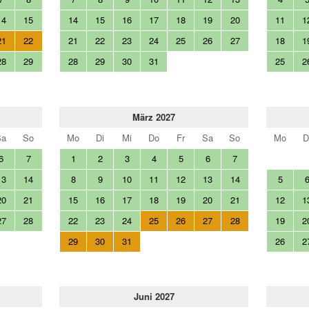
14
15
14
15
16
17
18
19
20
11
1
21
22
21
22
23
24
25
26
27
18
1
28
29
28
29
30
31
25
2
März 2027
Sa
So
Mo
Di
Mi
Do
Fr
Sa
So
Mo
D
6
7
1
2
3
4
5
6
7
13
14
8
9
10
11
12
13
14
5
20
21
15
16
17
18
19
20
21
12
1
27
28
22
23
24
25
26
27
28
19
2
29
30
31
26
2
Juni 2027