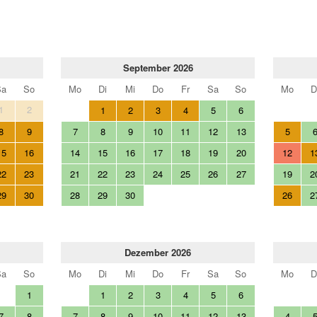
September 2026
Sa
So
Mo
Di
Mi
Do
Fr
Sa
So
Mo
D
1
2
1
2
3
4
5
6
8
9
7
8
9
10
11
12
13
5
15
16
14
15
16
17
18
19
20
12
1
22
23
21
22
23
24
25
26
27
19
2
29
30
28
29
30
26
2
Dezember 2026
Sa
So
Mo
Di
Mi
Do
Fr
Sa
So
Mo
D
1
1
2
3
4
5
6
7
8
7
8
9
10
11
12
13
4