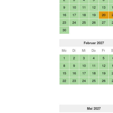
9
10
11
12
13
16
17
18
19
20
23
24
25
26
27
30
Februar 2027
Mo
Di
Mi
Do
Fr
1
2
3
4
5
8
9
10
11
12
15
16
17
18
19
22
23
24
25
26
Mai 2027