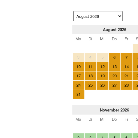
August 2026
Mo
Di
Mi
Do
Fr
3
4
5
6
7
10
11
12
13
14
17
18
19
20
21
24
25
26
27
28
31
November 2026
Mo
Di
Mi
Do
Fr
2
3
4
5
6