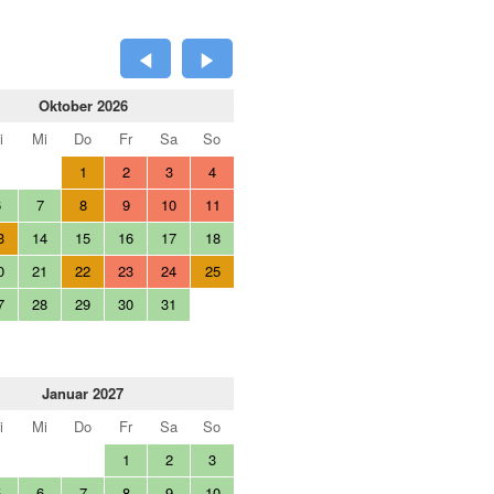
Oktober 2026
i
Mi
Do
Fr
Sa
So
1
2
3
4
6
7
8
9
10
11
3
14
15
16
17
18
0
21
22
23
24
25
7
28
29
30
31
Januar 2027
i
Mi
Do
Fr
Sa
So
1
2
3
5
6
7
8
9
10