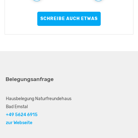
persönliches Highlight! Wir kommen sicher wieder.
rundum zufrieden und würden dieses Ferienhaus
weiterempfehlen.
SCHREIBE AUCH ETWAS
Belegungsanfrage
Hausbelegung Naturfreundehaus
Bad Emstal
+49 5624 6915
zur Webseite