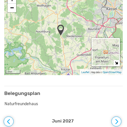
−
5 km
Leaflet
|
Map data ©
OpenStreetMap
Belegungsplan
Naturfreundehaus
Juni 2027