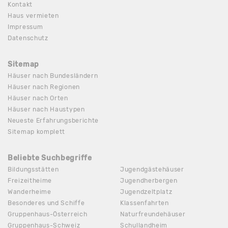
Kontakt
Haus vermieten
Impressum
Datenschutz
Sitemap
Häuser nach Bundesländern
Häuser nach Regionen
Häuser nach Orten
Häuser nach Haustypen
Neueste Erfahrungsberichte
Sitemap komplett
Beliebte Suchbegriffe
Bildungsstätten
Jugendgästehäuser
Freizeitheime
Jugendherbergen
Wanderheime
Jugendzeltplatz
Besonderes und Schiffe
Klassenfahrten
Gruppenhaus-Österreich
Naturfreundehäuser
Gruppenhaus-Schweiz
Schullandheim