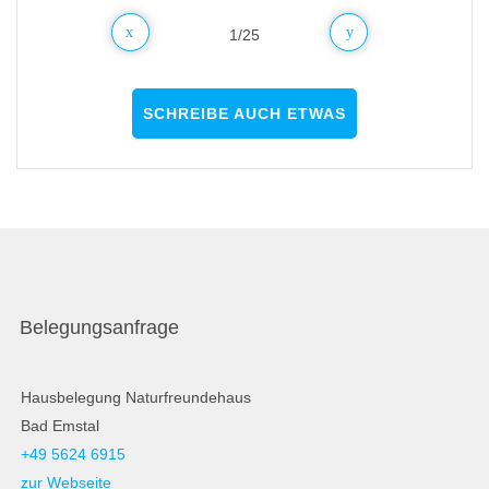
natürlich die Klassiker der Arbeiterliteratur) sind mein
Kurzurlaub zu einem schönen Erlebnis machte. Wir waren
1
/
25
persönliches Highlight! Wir kommen sicher wieder.
rundum zufrieden und würden dieses Ferienhaus
weiterempfehlen.
SCHREIBE AUCH ETWAS
Belegungsanfrage
Hausbelegung Naturfreundehaus
Bad Emstal
+49 5624 6915
zur Webseite