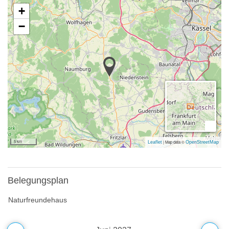
+
−
5 km
|
Map data ©
Leaflet
OpenStreetMap
Belegungsplan
Naturfreundehaus