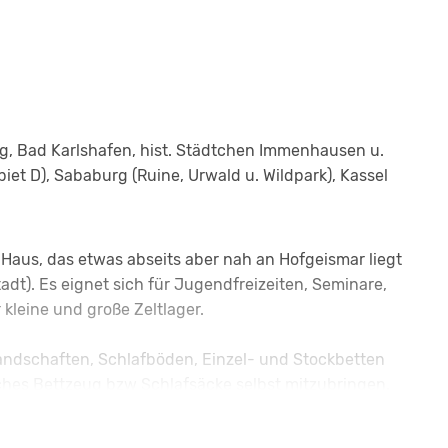
rg, Bad Karlshafen, hist. Städtchen Immenhausen u.
iet D), Sababurg (Ruine, Urwald u. Wildpark), Kassel
Haus, das etwas abseits aber nah an Hofgeismar liegt
adt). Es eignet sich für Jugendfreizeiten, Seminare,
leine und große Zeltlager.
flandschaften, Schlafböden, Einzel- und Stockbetten
ches Bettzeug bzw Schlafsäcke selbst mitzubringen.
tärbereiche wurden in 2020 umfassend saniert und sind
zelwaschbecken ausgestattet.