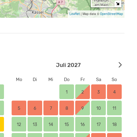
 mit, ob Sie gerne das HAUS, den ZELTPLATZ oder
|
Map data ©
Leaflet
OpenStreetMap
gsvertrag mit uns kommt erst zustande, nachdem wir
hriebenen Belegungsvertrages mit einer
 versendeten Angebote sind stets freibleibend und
Juli 2027
Mo
Di
Mi
Do
Fr
Sa
So
1
2
3
4
5
6
7
8
9
10
11
12
13
14
15
16
17
18