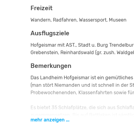
Freizeit
Wandern, Radfahren, Wassersport, Museen
Ausflugsziele
Hofgeismar mit AST., Stadt u. Burg Trendelbu
Grebenstein, Reinhardswald (gr. zush. Waldgeb
Bemerkungen
Das Landheim Hofgeismar ist ein gemütliches 
(man stört Niemanden und ist schnell in der St
Probewochenenden, Klassenfahrten sowie für k
Es bietet 35 Schlafplätze, die sich aus Schla
zusammensetzen. Bis auf Bettlaken ist sämtli
mehr anzeigen ...
Es gibt 10 Toiletten und 8 Duschen. Die Sani
seitdem mit modernen Duschkabinen und Ein