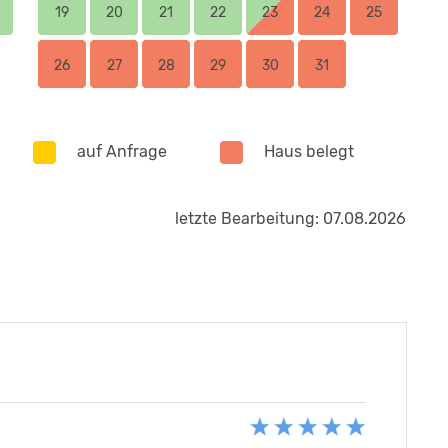
19
20
21
22
23
24
25
26
27
28
29
30
31
auf Anfrage
Haus belegt
letzte Bearbeitung: 07.08.2026