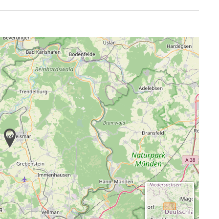
tahl-Profiküchen.
00 Personen.
 großen Gruppen organisiert werden.
zu mieten, egal mit wie vielen Personen Sie anreisen
elpreisen angeboten, beginnend bei 305,00 € pro Nacht
ind die Zeltplatzküche und die Sanitäranlagen, näheres
ammen gebucht werden, versuchen wir ein möglichst
en und Küche: 125,00 €