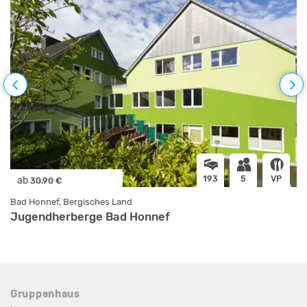
193
5
VP
ab
30.90 €
Bad Honnef, Bergisches Land
Jugendherberge Bad Honnef
Gruppenhaus