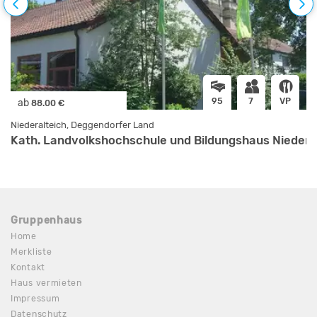
95
7
VP
ab
88.00 €
Niederalteich, Deggendorfer Land
Kath. Landvolkshochschule und Bildungshaus Niederalt
Gruppenhaus
Home
Merkliste
Kontakt
Haus vermieten
Impressum
Datenschutz