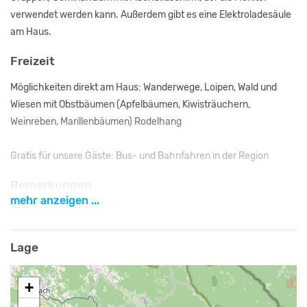
verwendet werden kann. Außerdem gibt es eine Elektroladesäule
am Haus.
Freizeit
Möglichkeiten direkt am Haus: Wanderwege, Loipen, Wald und
Wiesen mit Obstbäumen (Apfelbäumen, Kiwisträuchern,
Weinreben, Marillenbäumen) Rodelhang
Gratis für unsere Gäste: Bus- und Bahnfahren in der Region
Bemerkungen
mehr anzeigen ...
Nur 10 Gehminuten zur Ortsmitte, tolles Veranstaltungsprogramm
des Nationalparks Bayerischer Wald. Gerne organisieren wir auch
Kochkurse, Yogakurse, Familientreffen, Seminare, Workshops
Lage
uvm. nach Ihren Wünschen.
+
Getränke