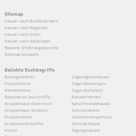
Sitemap
Häuser nach Bundesländern
Häuser nach Regionen
Häuser nach Orten
Häuser nach Haustypen
Neueste Erfahrungsberichte
Sitemap komplett
Beliebte Suchbegriffe
Bildungsstätten
Jugendgästehäuser
Freizeitheime
Jugendherbergen
Wanderheime
Jugendzeltplatz
Besonderes und Schiffe
Klassenfahrten
Gruppenhaus-Österreich
Naturfreundehäuser
Gruppenhaus-Schweiz
Schullandheim
Gruppenreisen
Selbstversorgerhaus
Gruppenunterkünfte
Seminarhäuser
Hostel
Tagungshäuser