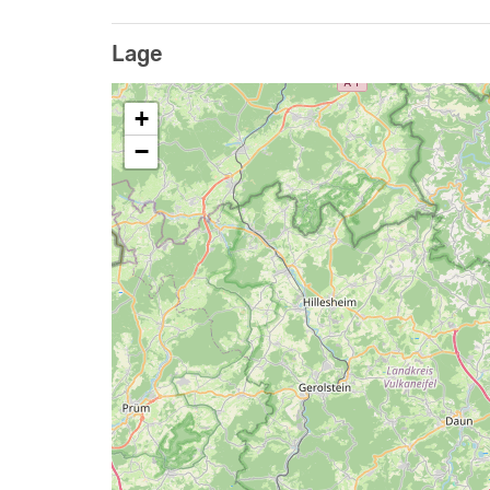
Unser Haus können Sie in verschiedenen Varian
Personen. Zusätzlich zu den angegebenen Ko
Lage
den Verbrauch von Heizöl, Wasser und elektri
+
Die Mindestbelegungsdauer beträgt 2 Nächte.
−
Es besteht eine Zeltmöglichkeit auf einer Wi
zusammen mit der Jugendfreizeitstätte Kelbe
Der Preis pro Person/Nacht beträgt 5€.
Alle Preisangaben enthalten die gesetzliche
die nicht unserem Vereinszweck entsprechen
Vereinszweck ist die Förderung der Jugendhil
Auf unserer Homepage www.freizeitheim-kelbe
Ihren Aufenthalt zusammengestellt. Schauen S