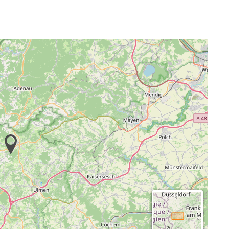
ten mieten, je nach Stärke Ihrer Gruppe bis zu 51
sten für die Übernachtung werden Nebenkosten für
scher Energie berechnet.
 Das Haus wird immer nur von einer Gruppe belegt.
ese neben dem Gruppenhaus. Der Zeltplatz kann nur
rg gemietet werden.
 Umsatzsteuer von 7%. Für Vermietungen an Gruppen,
, müssen wir den Umsatzsteuersatz von 19% erheben.
fe durch den Betrieb des Hauses.
rg.de haben wir viele weitere Informationen rund um
ie doch einfach mal vorbei.