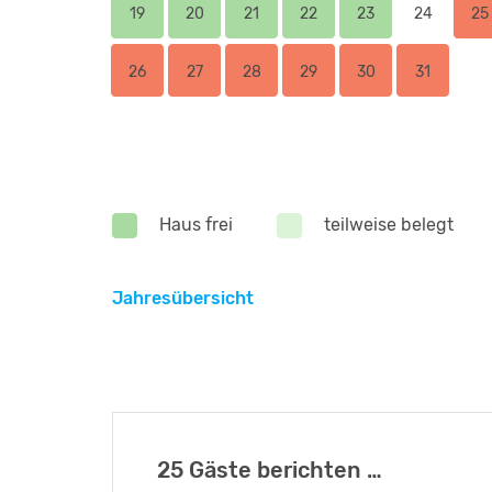
19
20
21
22
23
24
25
26
27
28
29
30
31
Haus frei
teilweise belegt
Jahresübersicht
25 Gäste berichten …