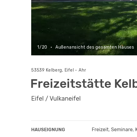
1/20
•
Außenansicht des gesamten Hauses
53539 Kelberg, Eifel - Ahr
Freizeitstätte Kel
Eifel / Vulkaneifel
Freizeit, Seminare,
HAUSEIGNUNG