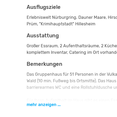
Ausflugsziele
Erlebniswelt Nürburgring, Dauner Maare, Hirs
Prüm, "Krimihauptstadt" Hillesheim
Ausstattung
Großer Essraum, 2 Aufenthaltsräume, 2 Küchen
komplettem Inventar, Catering im Ort vorhand
Bemerkungen
Das Gruppenhaus für 51 Personen in der Vulkan
Wald (10 min. Fußweg bis Ortsmitte). Das Haus 
barrierearmes WC und eine Rollstuhldusche un
Für Ihren Aufenthalt im Haus gibt es einen E
mehr anzeigen ...
einen Seminarraum.