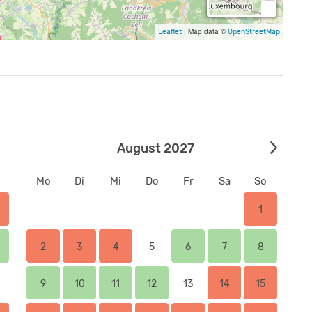
|
Map data ©
Leaflet
OpenStreetMap
August 2027
Mo
Di
Mi
Do
Fr
Sa
So
1
2
3
4
5
6
7
8
9
10
11
12
13
14
15