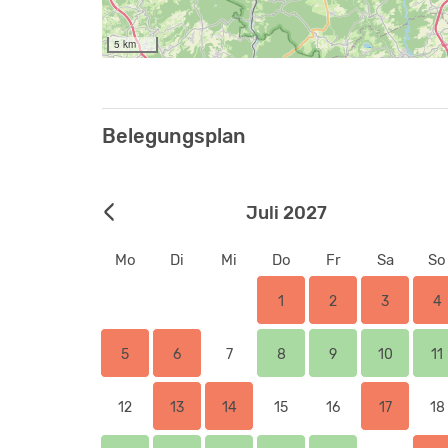
5 km
Belegungsplan
Juli 2027
Mo
Di
Mi
Do
Fr
Sa
So
1
2
3
4
5
6
7
8
9
10
11
12
13
14
15
16
17
18