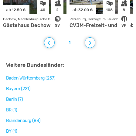
ab
ab
12.50 €
40
2
32.00 €
108
8
Dechow, Mecklenburgische Ostseeküste
Ratzeburg, Herzogtum Lauenburg
Gästehaus Dechow
CVJM-Freizeit- und Segel
SV
VP
1
Weitere Bundesländer:
Baden Württemberg (257)
Bayern (221)
Berlin (7)
BR (1)
Brandenburg (88)
BY (1)