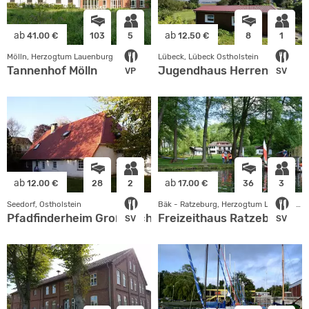
ab
ab
41.00 €
103
5
12.50 €
8
1
Mölln, Herzogtum Lauenburg
Lübeck, Lübeck Ostholstein
Tannenhof Mölln
Jugendhaus Herreninsel
VP
SV
ab
ab
12.00 €
28
2
17.00 €
36
3
Seedorf, Ostholstein
Bäk - Ratzeburg, Herzogtum Lauenburg
Pfadfinderheim Groß Zecher
Freizeithaus Ratzeburg
SV
SV