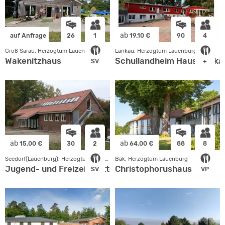
ab
auf Anfrage
26
1
19.10 €
90
4
Groß Sarau, Herzogtum Lauenburg
Lankau, Herzogtum Lauenburg
Wakenitzhaus
Schullandheim Haus Lanka
SV
+
ab
ab
15.00 €
30
2
64.00 €
88
8
Seedorf(Lauenburg), Herzogtum Lauenburg
Bäk, Herzogtum Lauenburg
Jugend- und Freizeitstätte Seedorf
Christophorushaus
SV
VP