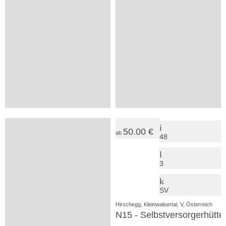
33.00 €
17.00 €
ab
ab
25
36
2
3
SV
SV
Hirschegg/Kleinwalsertal, Österreich
Mittelberg, Österreich
Walmendinger Haus
Gemsenhütte
55.00 €
50.00 €
ab
ab
24
48
3
3
SV
SV
Riezlern, Österreich
Hirschegg, Kleinwalsertal, V, Österreich
Alpen Select Lodge
N15 - Selbstversorgerhütte 