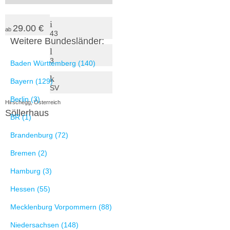
29.00 €
ab
43
Weitere Bundesländer:
3
Baden Württemberg (140)
Bayern (129)
SV
Berlin (3)
Hirschegg, Österreich
Söllerhaus
BR (1)
Brandenburg (72)
Bremen (2)
Hamburg (3)
Hessen (55)
Mecklenburg Vorpommern (88)
Niedersachsen (148)