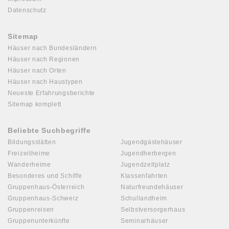
Datenschutz
Sitemap
Häuser nach Bundesländern
Häuser nach Regionen
Häuser nach Orten
Häuser nach Haustypen
Neueste Erfahrungsberichte
Sitemap komplett
Beliebte Suchbegriffe
Bildungsstätten
Jugendgästehäuser
Freizeitheime
Jugendherbergen
Wanderheime
Jugendzeltplatz
Besonderes und Schiffe
Klassenfahrten
Gruppenhaus-Österreich
Naturfreundehäuser
Gruppenhaus-Schweiz
Schullandheim
Gruppenreisen
Selbstversorgerhaus
Gruppenunterkünfte
Seminarhäuser