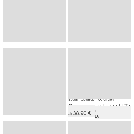
auf
27.50 €
ab
29
28
Anfrage
1
2
SV
SV
Holzgau, Österreich
Boden - Österreich, Österreich
LechNatur
Gruppenhaus Lechtal | Tiro
38.90 €
ab
16
54.00 €
ab
43
SV