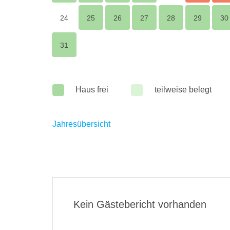
24
25
26
27
28
29
30
31
Haus frei
teilweise belegt
Jahresübersicht
Kein Gästebericht vorhanden