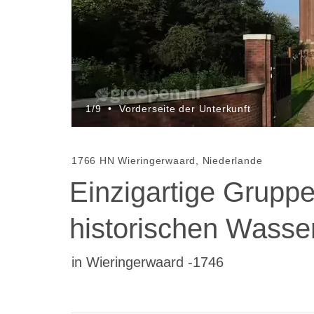
1/9
•
Vorderseite der Unterkunft
1766 HN Wieringerwaard, Niederlande
Einzigartige Gruppe
historischen Wasse
in Wieringerwaard -1746