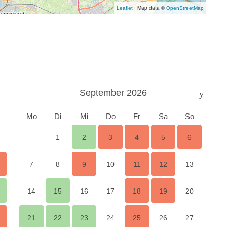
|
Map data ©
Leaflet
OpenStreetMap
terkuenfte/niederlande/nordholland/wieringerwaard/wie-
September 2026
Mo
Di
Mi
Do
Fr
Sa
So
1
2
3
4
5
6
7
8
9
10
11
12
13
14
15
16
17
18
19
20
21
22
23
24
25
26
27