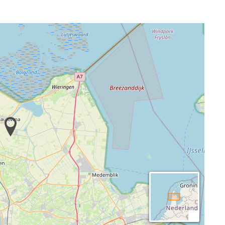
von Nordholland, unweit der Nordseeküste und des
ragend für Wanderungen und Radtouren durch die weiten
 historischen Wasserturm bis in 55 Meter Höhe
an abseilen. Außerdem sind Ausflüge zum Strand, in das
k Hoenderdaell oder auf die Insel Texel problemlos
net sich ebenso für Familien- und Freundesgruppen wie
ative Veranstaltungen