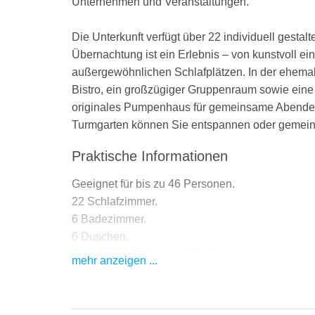
Unternehmen und Veranstaltungen.
Die Unterkunft verfügt über 22 individuell gest
Übernachtung ist ein Erlebnis – von kunstvoll e
außergewöhnlichen Schlafplätzen. In der ehema
Bistro, ein großzügiger Gruppenraum sowie eine
originales Pumpenhaus für gemeinsame Abendess
Turmgarten können Sie entspannen oder gemein
Praktische Informationen
Geeignet für bis zu 46 Personen.
22 Schlafzimmer.
6 Badezimmer.
6 Duschen.
Professionelle Gruppenküche.
mehr anzeigen ...
Großer Gruppenraum und Bistro.
Privates Kino.
Turmgarten mit Terrasse und Lagerfeuerplatz.