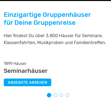
Einzigartige Gruppenhäuser
für Deine Gruppenreise
Hier findest Du über 3.800 Häuser für Seminare,
Klassenfahrten, Musikproben und Familientreffen.
1899 Häuser
2253 Häuser
799 Häuser
811 Häuser
Seminarhäuser
Selbstversorgerhäuser
Jugendherbergen
Schullandheime
ANGEBOTE ANSEHEN
ANGEBOTE ANSEHEN
ANGEBOTE ANSEHEN
ANGEBOTE ANSEHEN