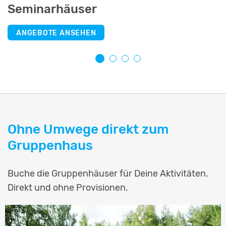
Seminarhäuser
Selbstversorgerhäuser
Jugendherbergen
Schullandheime
ANGEBOTE ANSEHEN
ANGEBOTE ANSEHEN
ANGEBOTE ANSEHEN
ANGEBOTE ANSEHEN
Ohne Umwege direkt zum
Gruppenhaus
Buche die Gruppenhäuser für Deine Aktivitäten.
Direkt und ohne Provisionen.