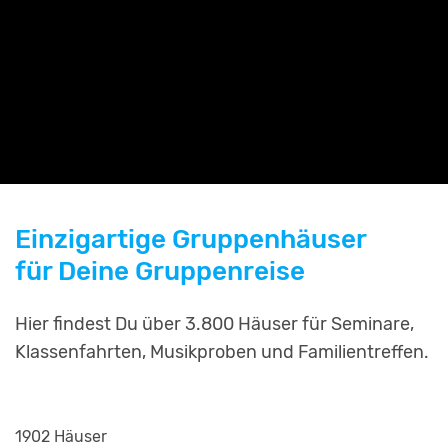
Einzigartige Gruppenhäuser
für Deine Gruppenreise
Hier findest Du über 3.800 Häuser für Seminare,
Klassenfahrten, Musikproben und Familientreffen.
1902 Häuser
2254 Häuser
799 Häuser
811 Häuser